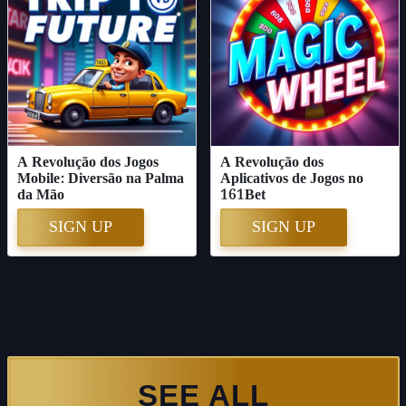
A Revolução dos Jogos
A Revolução dos
Mobile: Diversão na Palma
Aplicativos de Jogos no
da Mão
161Bet
SIGN UP
SIGN UP
SEE ALL