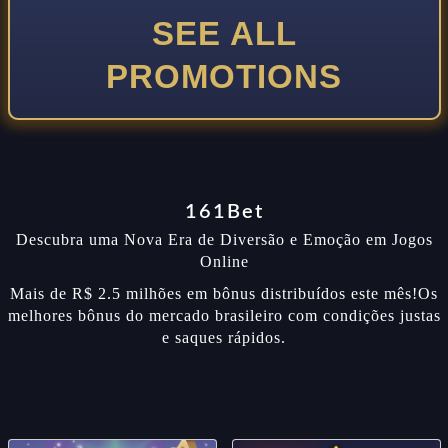
SEE ALL
PROMOTIONS
161Bet
Descubra uma Nova Era de Diversão e Emoção em Jogos
Online
Mais de R$ 2.5 milhões em bônus distribuídos este mês!Os
melhores bônus do mercado brasileiro com condições justas
e saques rápidos.