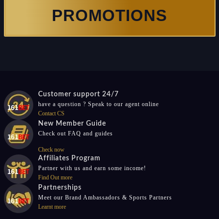
PROMOTIONS
Customer support 24/7
have a question ? Speak to our agent online
Contact CS
New Member Guide
Check out FAQ and guides
Check now
Affiliates Program
Partner with us and earn some income!
Find Out more
Partnerships
Meet our Brand Ambassadors & Sports Partners
Learnt more