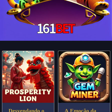
Desvendando o
A Emoção da