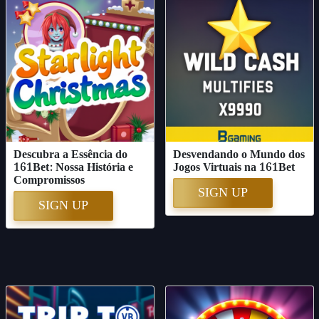
Descubra a Essência do
Desvendando o Mundo dos
161Bet: Nossa História e
Jogos Virtuais na 161Bet
Compromissos
SIGN UP
SIGN UP