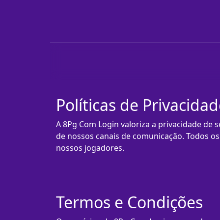
Políticas de Privacida
A 8Pg Com Login valoriza a privacidade de
de nossos canais de comunicação. Todos os 
nossos jogadores.
Termos e Condições