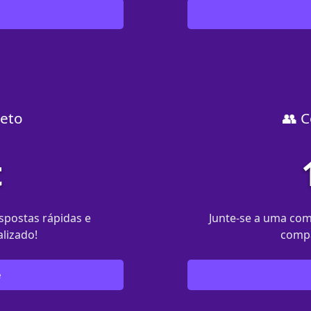
reto
👥 
t
espostas rápidas e
Junte-se a uma com
lizado!
compa
e