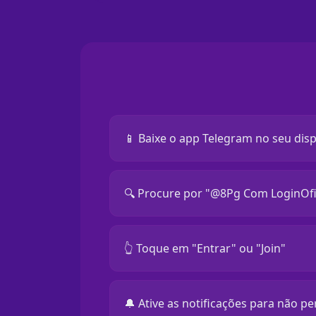
📱 Baixe o app Telegram no seu disp
🔍 Procure por "@8Pg Com LoginOfi
👆 Toque em "Entrar" ou "Join"
🔔 Ative as notificações para não p