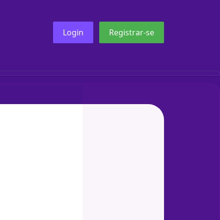
Login
Registrar-se