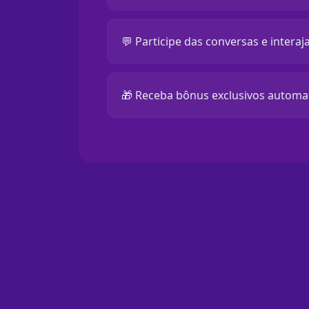
💬 Participe das conversas e interaj
🎁 Receba bônus exclusivos autom