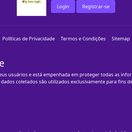
Login
Registrar-se
Políticas de Privacidade
Termos e Condições
Sitemap
de
 seus usuários e está empenhada em proteger todas as info
dados coletados são utilizados exclusivamente para fins d