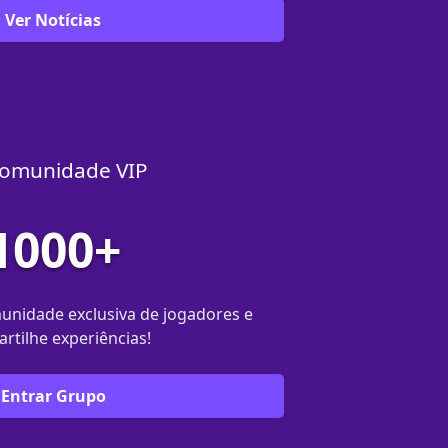
Ver Notícias
Comunidade VIP
1000+
unidade exclusiva de jogadores e
rtilhe experiências!
Entrar Grupo