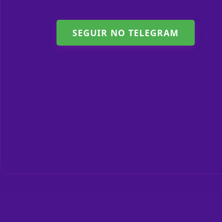
SEGUIR NO TELEGRAM