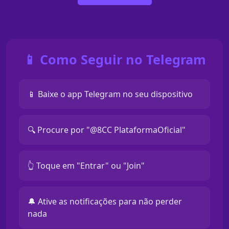
📱 Como Seguir no Telegram
📱 Baixe o app Telegram no seu dispositivo
🔍 Procure por "@8CC PlataformaOficial"
👆 Toque em "Entrar" ou "Join"
🔔 Ative as notificações para não perder
nada