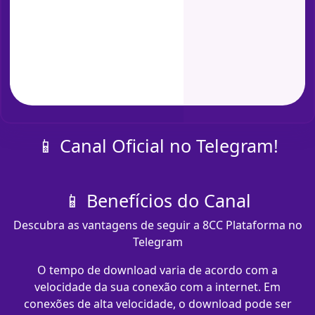
📱 Canal Oficial no Telegram!
📱 Benefícios do Canal
Descubra as vantagens de seguir a 8CC Plataforma no
Telegram
O tempo de download varia de acordo com a
velocidade da sua conexão com a internet. Em
conexões de alta velocidade, o download pode ser