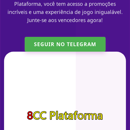
Plataforma, você tem acesso a promoções
incríveis e uma experiência de jogo inigualável.
Junte-se aos vencedores agora!
SEGUIR NO TELEGRAM