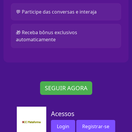
💬 Participe das conversas e interaja
🎁 Receba bônus exclusivos
automaticamente
SEGUIR AGORA
Acessos
Login
Registrar-se