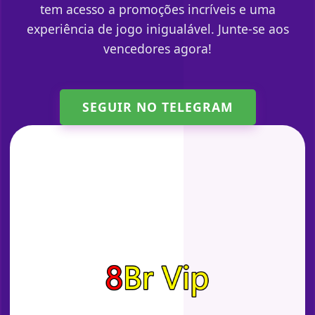
tem acesso a promoções incríveis e uma
experiência de jogo inigualável. Junte-se aos
vencedores agora!
SEGUIR NO TELEGRAM