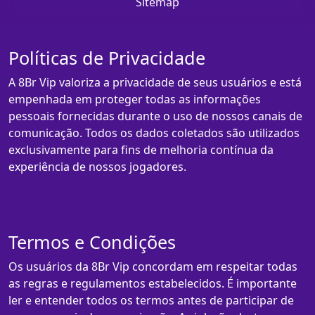
Sitemap
Políticas de Privacidade
A 8Br Vip valoriza a privacidade de seus usuários e está
empenhada em proteger todas as informações
pessoais fornecidas durante o uso de nossos canais de
comunicação. Todos os dados coletados são utilizados
exclusivamente para fins de melhoria contínua da
experiência de nossos jogadores.
Termos e Condições
Os usuários da 8Br Vip concordam em respeitar todas
as regras e regulamentos estabelecidos. É importante
ler e entender todos os termos antes de participar de