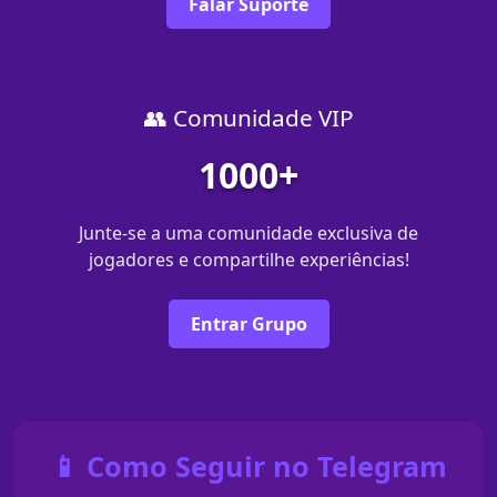
Falar Suporte
👥 Comunidade VIP
1000+
Junte-se a uma comunidade exclusiva de
jogadores e compartilhe experiências!
Entrar Grupo
📱 Como Seguir no Telegram