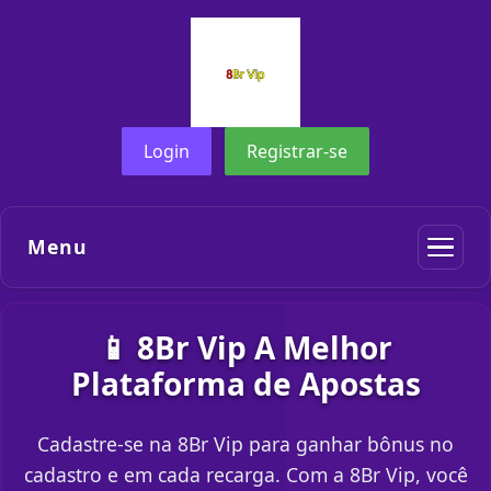
Login
Registrar-se
Menu
📱 8Br Vip A Melhor
Plataforma de Apostas
Cadastre-se na 8Br Vip para ganhar bônus no
cadastro e em cada recarga. Com a 8Br Vip, você