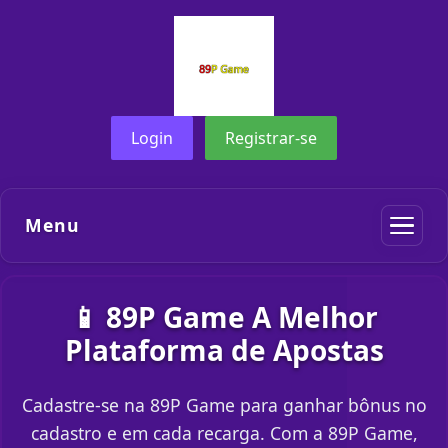
Login
Registrar-se
Menu
📱 89P Game A Melhor
Plataforma de Apostas
Cadastre-se na 89P Game para ganhar bônus no
cadastro e em cada recarga. Com a 89P Game,