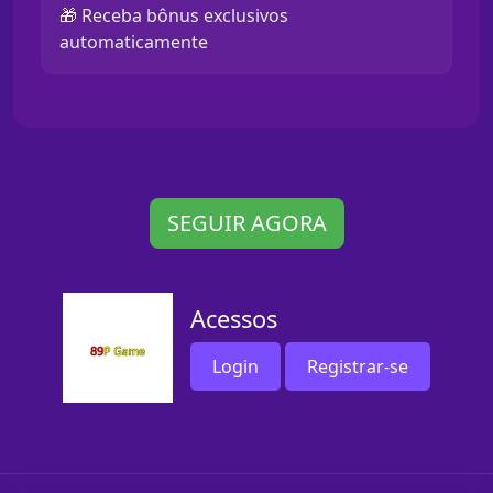
🎁 Receba bônus exclusivos
automaticamente
SEGUIR AGORA
Acessos
Login
Registrar-se