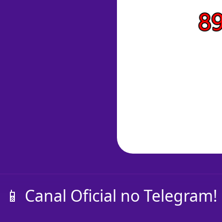
📱 Canal Oficial no Telegram!