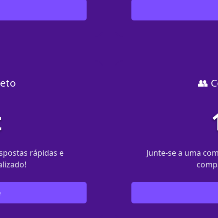
reto
👥 
t
espostas rápidas e
Junte-se a uma com
lizado!
compa
e