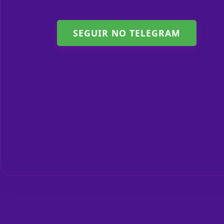
SEGUIR NO TELEGRAM