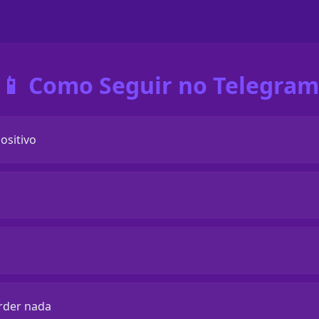
📱 Como Seguir no Telegram
ositivo
erder nada