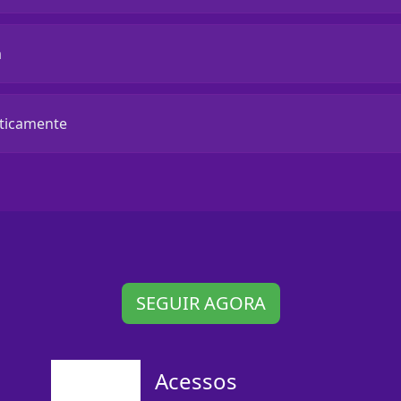
a
aticamente
SEGUIR AGORA
Acessos