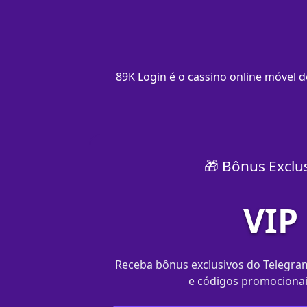
89K Login é o cassino online móvel 
🎁 Bônus Exclu
VIP
Receba bônus exclusivos do Telegra
e códigos promocionai