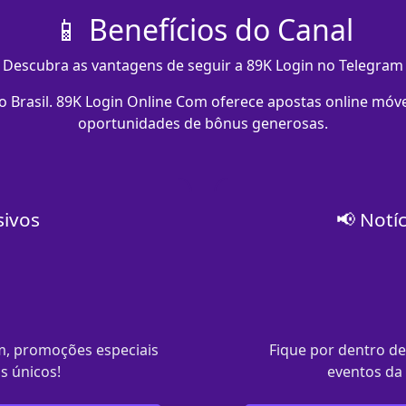
📱 Benefícios do Canal
Descubra as vantagens de seguir a 89K Login no Telegram
do Brasil. 89K Login Online Com oferece apostas online móv
oportunidades de bônus generosas.
sivos
📢 Notí
m, promoções especiais
Fique por dentro d
s únicos!
eventos da