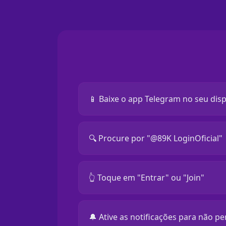
📱 Baixe o app Telegram no seu disp
🔍 Procure por "@89K LoginOficial"
👆 Toque em "Entrar" ou "Join"
🔔 Ative as notificações para não p