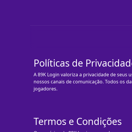
Políticas de Privacida
A 89K Login valoriza a privacidade de seus
nossos canais de comunicação. Todos os dad
jogadores.
Termos e Condições