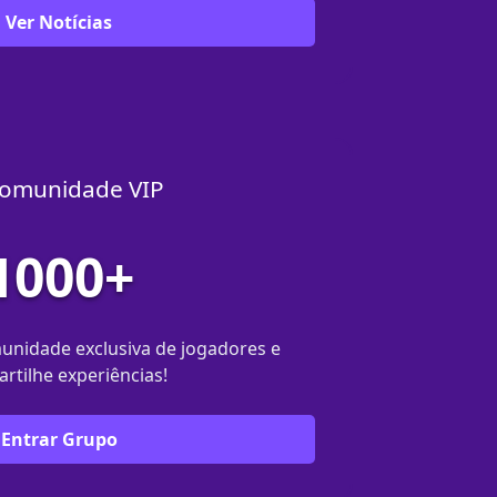
Ver Notícias
Comunidade VIP
1000+
unidade exclusiva de jogadores e
rtilhe experiências!
Entrar Grupo