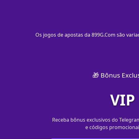
Os jogos de apostas da 899G.Com são varia
🎁 Bônus Exclu
VIP
Receba bônus exclusivos do Telegra
e códigos promocionai