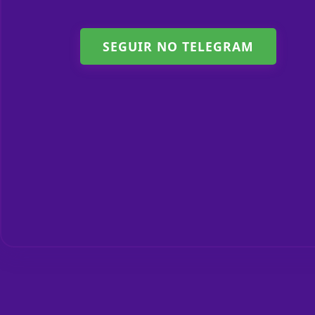
SEGUIR NO TELEGRAM