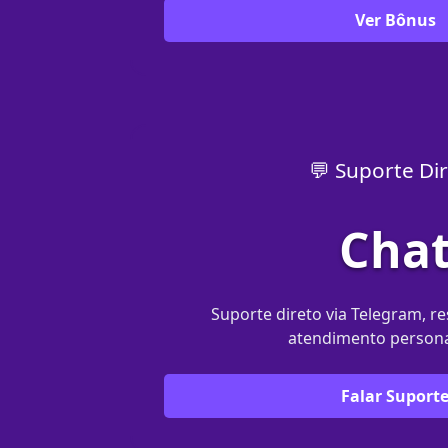
Ver Bônus
💬 Suporte Di
Cha
Suporte direto via Telegram, r
atendimento persona
Falar Suport