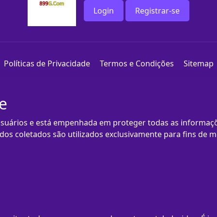
Login
Registrar-se
Políticas de Privacidade
Termos e Condições
Sitemap
de
 usuários e está empenhada em proteger todas as informaçõ
os coletados são utilizados exclusivamente para fins de m