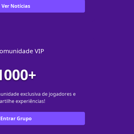
Ver Notícias
Comunidade VIP
1000+
unidade exclusiva de jogadores e
rtilhe experiências!
Entrar Grupo