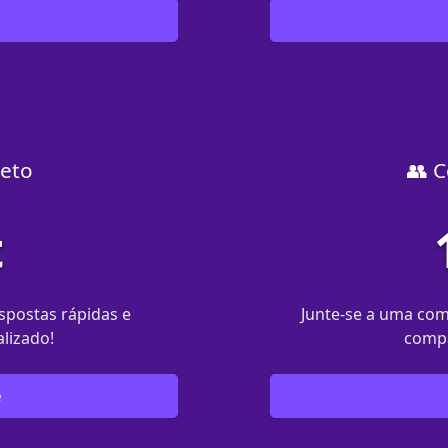
reto
👥 
t
espostas rápidas e
Junte-se a uma com
lizado!
compa
e