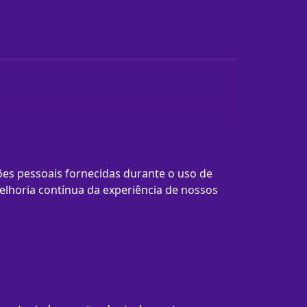
es pessoais fornecidas durante o uso de
elhoria contínua da experiência de nossos