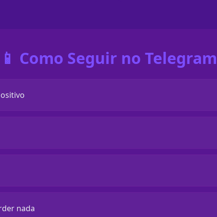
📱 Como Seguir no Telegram
ositivo
erder nada