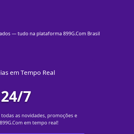
rados — tudo na plataforma 899G.Com Brasil
cias em Tempo Real
24/7
e todas as novidades, promoções e
 899G.Com em tempo real!