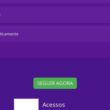
a
aticamente
SEGUIR AGORA
Acessos