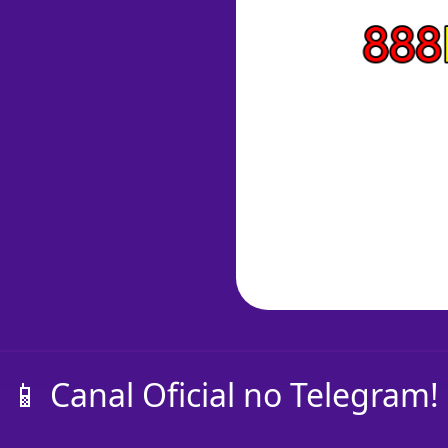
📱 Canal Oficial no Telegram!