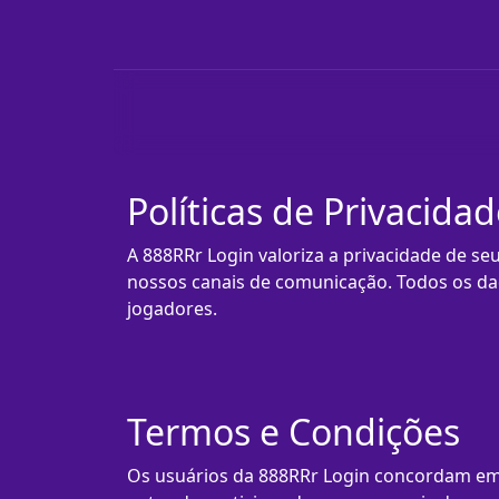
Políticas de Privacida
A 888RRr Login valoriza a privacidade de s
nossos canais de comunicação. Todos os dad
jogadores.
Termos e Condições
Os usuários da 888RRr Login concordam em r