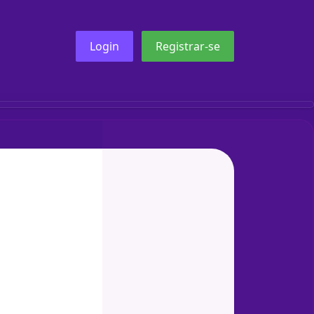
Login
Registrar-se