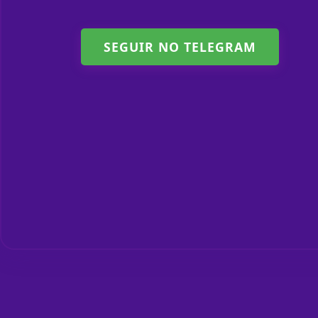
SEGUIR NO TELEGRAM