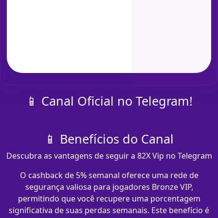
📱 Canal Oficial no Telegram!
📱 Benefícios do Canal
Descubra as vantagens de seguir a 82X Vip no Telegram
O cashback de 5% semanal oferece uma rede de
segurança valiosa para jogadores Bronze VIP,
permitindo que você recupere uma porcentagem
significativa de suas perdas semanais. Este benefício é