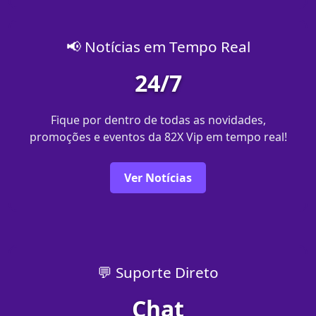
📢 Notícias em Tempo Real
24/7
Fique por dentro de todas as novidades,
promoções e eventos da 82X Vip em tempo real!
Ver Notícias
💬 Suporte Direto
Chat