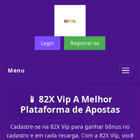
Login
Registrar-se
Menu
📱 82X Vip A Melhor
Plataforma de Apostas
Cadastre-se na 82X Vip para ganhar bônus no
cadastro e em cada recarga. Com a 82X Vip, você