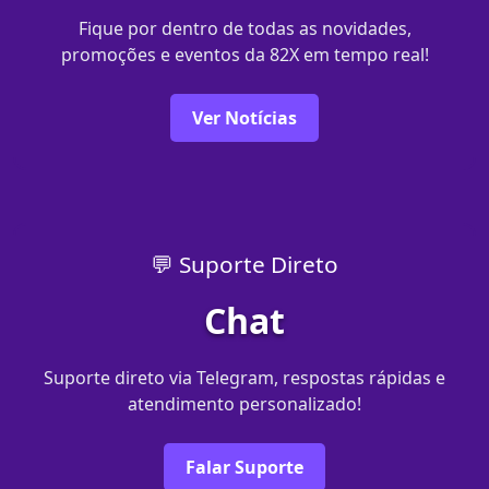
Fique por dentro de todas as novidades,
promoções e eventos da 82X em tempo real!
Ver Notícias
💬 Suporte Direto
Chat
Suporte direto via Telegram, respostas rápidas e
atendimento personalizado!
Falar Suporte