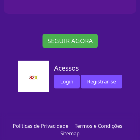
SEGUIR AGORA
Acessos
Login
Registrar-se
Políticas de Privacidade
Termos e Condições
Sitemap