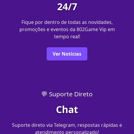
24/7
Fique por dentro de todas as novidades,
promoções e eventos da 802Game Vip em
tempo real!
Ver Notícias
💬 Suporte Direto
Chat
Suporte direto via Telegram, respostas rápidas e
atendimento personalizado!