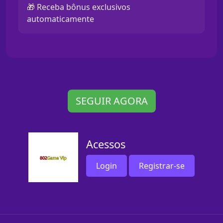
🎁 Receba bônus exclusivos
automaticamente
SEGUIR AGORA
Acessos
Login
Registrar-se