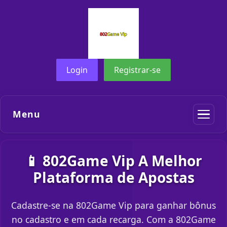
Login
Registrar-se
Menu
📱 802Game Vip A Melhor
Plataforma de Apostas
Cadastre-se na 802Game Vip para ganhar bônus
no cadastro e em cada recarga. Com a 802Game