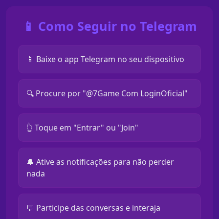
📱 Como Seguir no Telegram
📱 Baixe o app Telegram no seu dispositivo
🔍 Procure por "@7Game Com LoginOficial"
👆 Toque em "Entrar" ou "Join"
🔔 Ative as notificações para não perder
nada
💬 Participe das conversas e interaja