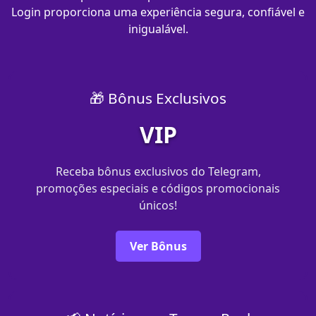
Login proporciona uma experiência segura, confiável e
inigualável.
🎁 Bônus Exclusivos
VIP
Receba bônus exclusivos do Telegram,
promoções especiais e códigos promocionais
únicos!
Ver Bônus