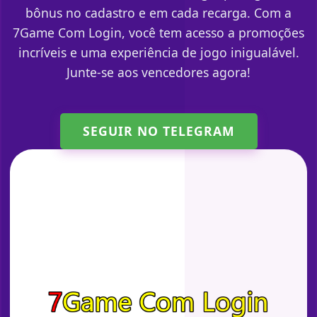
bônus no cadastro e em cada recarga. Com a
7Game Com Login, você tem acesso a promoções
incríveis e uma experiência de jogo inigualável.
Junte-se aos vencedores agora!
SEGUIR NO TELEGRAM