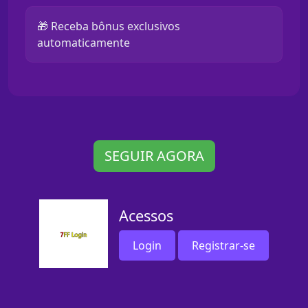
🎁 Receba bônus exclusivos
automaticamente
SEGUIR AGORA
Acessos
Login
Registrar-se