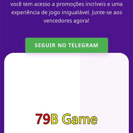
você tem acesso a promoções incríveis e uma
experiência de jogo inigualável. Junte-se aos
vencedores agora!
SEGUIR NO TELEGRAM