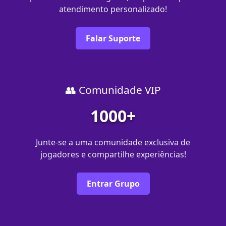
atendimento personalizado!
Falar Suporte
👥 Comunidade VIP
1000+
Junte-se a uma comunidade exclusiva de
jogadores e compartilhe experiências!
Entrar Grupo