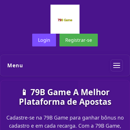
Login
Registrar-se
Menu
📱 79B Game A Melhor
Plataforma de Apostas
Cadastre-se na 79B Game para ganhar bônus no
cadastro e em cada recarga. Com a 79B Game,