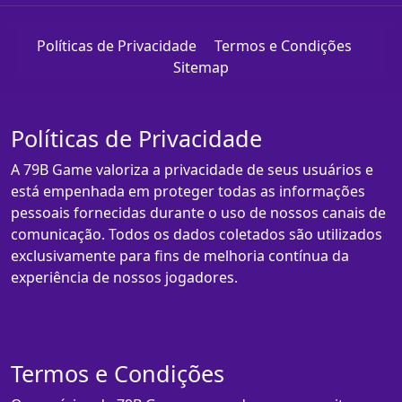
Políticas de Privacidade
Termos e Condições
Sitemap
Políticas de Privacidade
A 79B Game valoriza a privacidade de seus usuários e
está empenhada em proteger todas as informações
pessoais fornecidas durante o uso de nossos canais de
comunicação. Todos os dados coletados são utilizados
exclusivamente para fins de melhoria contínua da
experiência de nossos jogadores.
Termos e Condições