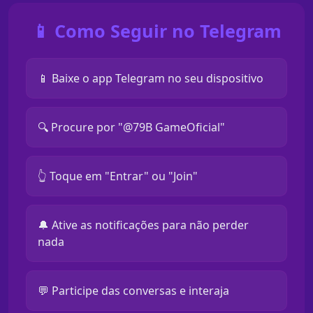
📱 Como Seguir no Telegram
📱 Baixe o app Telegram no seu dispositivo
🔍 Procure por "@79B GameOficial"
👆 Toque em "Entrar" ou "Join"
🔔 Ative as notificações para não perder
nada
💬 Participe das conversas e interaja