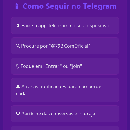
📱 Como Seguir no Telegram
📱 Baixe o app Telegram no seu dispositivo
🔍 Procure por "@79B.ComOficial"
👆 Toque em "Entrar" ou "Join"
🔔 Ative as notificações para não perder
nada
💬 Participe das conversas e interaja