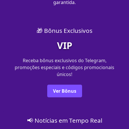
garantida.
🎁 Bônus Exclusivos
VIP
Receba bônus exclusivos do Telegram,
promoções especiais e códigos promocionais
únicos!
Ver Bônus
📢 Notícias em Tempo Real