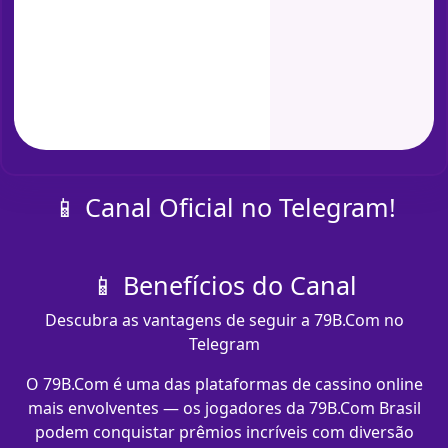
📱 Canal Oficial no Telegram!
📱 Benefícios do Canal
Descubra as vantagens de seguir a 79B.Com no
Telegram
O 79B.Com é uma das plataformas de cassino online
mais envolventes — os jogadores da 79B.Com Brasil
podem conquistar prêmios incríveis com diversão