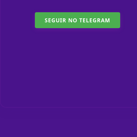
SEGUIR NO TELEGRAM