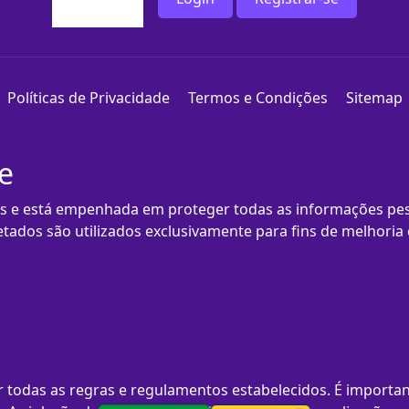
Políticas de Privacidade
Termos e Condições
Sitemap
de
ios e está empenhada em proteger todas as informações pe
tados são utilizados exclusivamente para fins de melhoria
todas as regras e regulamentos estabelecidos. É importan