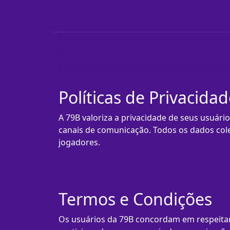
Políticas de Privacida
A 79B valoriza a privacidade de seus usuár
canais de comunicação. Todos os dados cole
jogadores.
Termos e Condições
Os usuários da 79B concordam em respeitar 