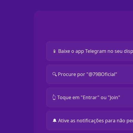
📱 Baixe o app Telegram no seu disp
🔍 Procure por "@79BOficial"
👆 Toque em "Entrar" ou "Join"
🔔 Ative as notificações para não p