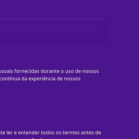
ssoais fornecidas durante o uso de nossos
 contínua da experiência de nossos
te ler e entender todos os termos antes de