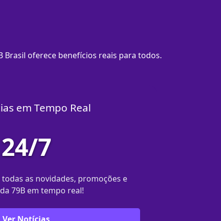
Brasil oferece benefícios reais para todos.
cias em Tempo Real
24/7
e todas as novidades, promoções e
 da 79B em tempo real!
Ver Notícias