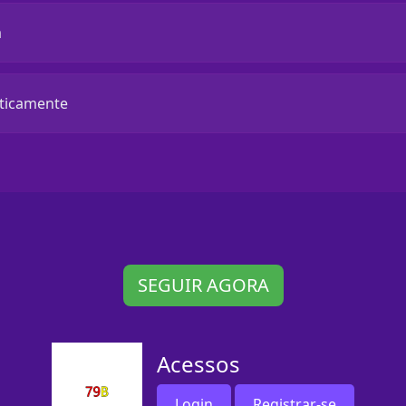
a
aticamente
SEGUIR AGORA
Acessos
Login
Registrar-se