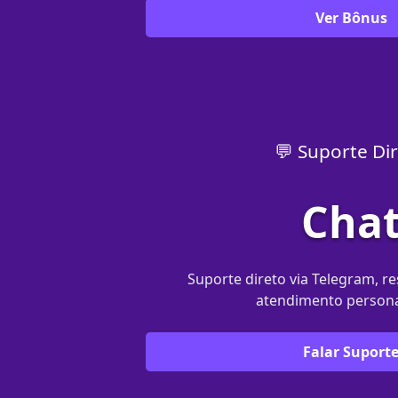
Ver Bônus
💬 Suporte Di
Cha
Suporte direto via Telegram, r
atendimento persona
Falar Suport