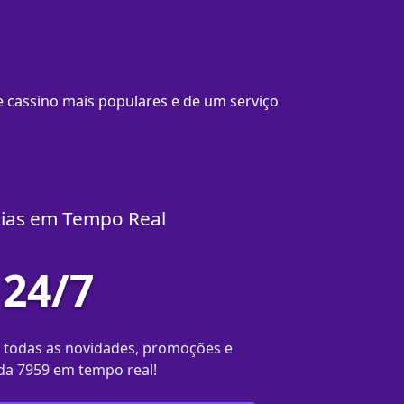
e cassino mais populares e de um serviço
cias em Tempo Real
24/7
e todas as novidades, promoções e
da 7959 em tempo real!