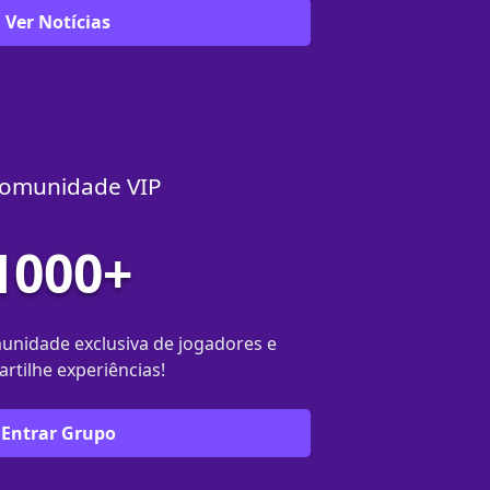
Ver Notícias
Comunidade VIP
1000+
unidade exclusiva de jogadores e
rtilhe experiências!
Entrar Grupo