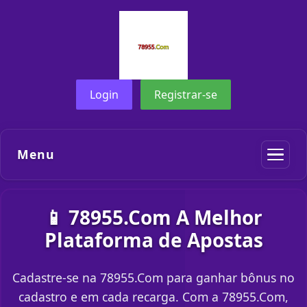
Login
Registrar-se
Menu
📱 78955.Com A Melhor
Plataforma de Apostas
Cadastre-se na 78955.Com para ganhar bônus no
cadastro e em cada recarga. Com a 78955.Com,