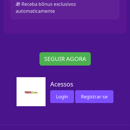
🎁 Receba bônus exclusivos
automaticamente
SEGUIR AGORA
Acessos
Login
Registrar-se