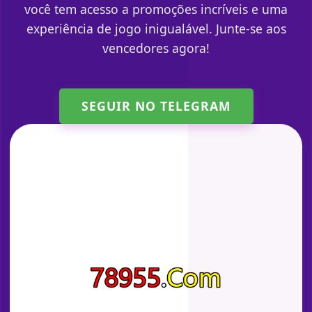
você tem acesso a promoções incríveis e uma
experiência de jogo inigualável. Junte-se aos
vencedores agora!
SEGUIR NO TELEGRAM