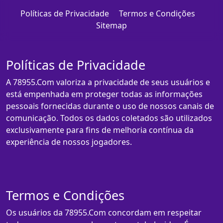
Políticas de Privacidade
Termos e Condições
Sitemap
Políticas de Privacidade
A 78955.Com valoriza a privacidade de seus usuários e
está empenhada em proteger todas as informações
pessoais fornecidas durante o uso de nossos canais de
comunicação. Todos os dados coletados são utilizados
exclusivamente para fins de melhoria contínua da
experiência de nossos jogadores.
Termos e Condições
Os usuários da 78955.Com concordam em respeitar