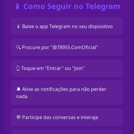
📱 Como Seguir no Telegram
📱 Baixe o app Telegram no seu dispositivo
🔍 Procure por "@78955.ComOficial"
👆 Toque em "Entrar" ou "Join"
🔔 Ative as notificações para não perder
nada
💬 Participe das conversas e interaja