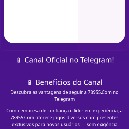
📱 Canal Oficial no Telegram!
📱 Benefícios do Canal
Descubra as vantagens de seguir a 78955.Com no
Telegram
Como empresa de confiança e líder em experiência, a
78955.Com oferece jogos diversos com presentes
exclusivos para novos usuários — sem exigência