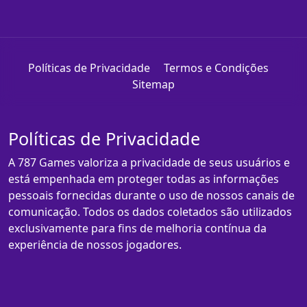
Políticas de Privacidade
Termos e Condições
Sitemap
Políticas de Privacidade
A 787 Games valoriza a privacidade de seus usuários e
está empenhada em proteger todas as informações
pessoais fornecidas durante o uso de nossos canais de
comunicação. Todos os dados coletados são utilizados
exclusivamente para fins de melhoria contínua da
experiência de nossos jogadores.