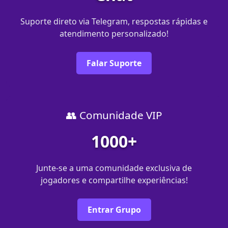
Suporte direto via Telegram, respostas rápidas e
atendimento personalizado!
Falar Suporte
👥 Comunidade VIP
1000+
Junte-se a uma comunidade exclusiva de
jogadores e compartilhe experiências!
Entrar Grupo