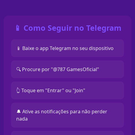
📱 Como Seguir no Telegram
📱 Baixe o app Telegram no seu dispositivo
🔍 Procure por "@787 GamesOficial"
👆 Toque em "Entrar" ou "Join"
🔔 Ative as notificações para não perder
nada