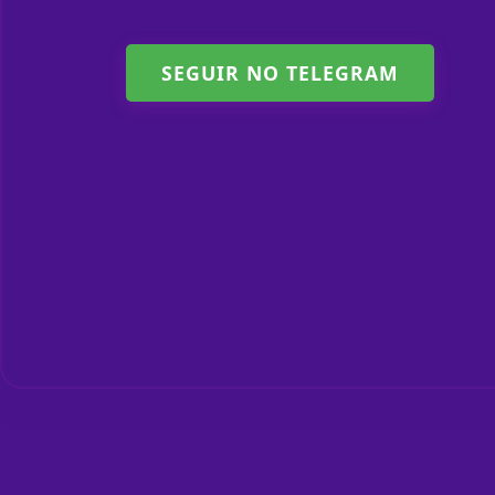
SEGUIR NO TELEGRAM