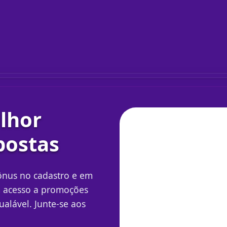
elhor
postas
ônus no cadastro e em
m acesso a promoções
ualável. Junte-se aos