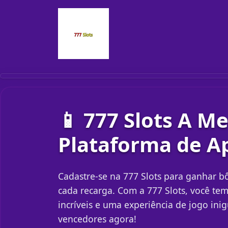
📱 777 Slots A M
Plataforma de A
Cadastre-se na 777 Slots para ganhar b
cada recarga. Com a 777 Slots, você te
incríveis e uma experiência de jogo inig
vencedores agora!