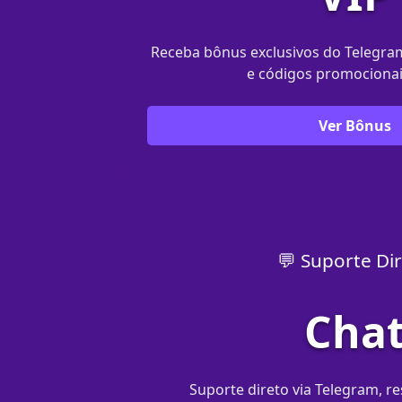
Receba bônus exclusivos do Telegra
e códigos promocionai
Ver Bônus
💬 Suporte Di
Cha
Suporte direto via Telegram, r