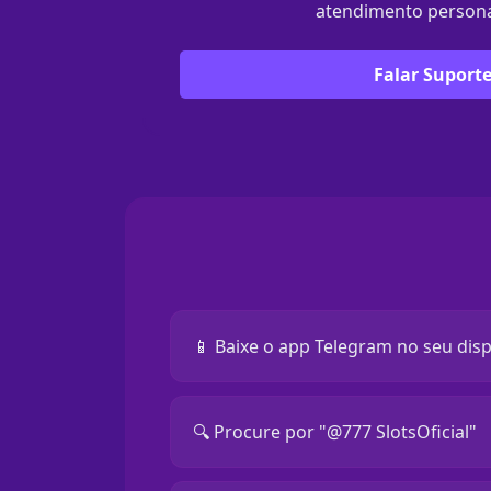
atendimento persona
Falar Suport
📱 Baixe o app Telegram no seu disp
🔍 Procure por "@777 SlotsOficial"