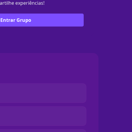
rtilhe experiências!
Entrar Grupo