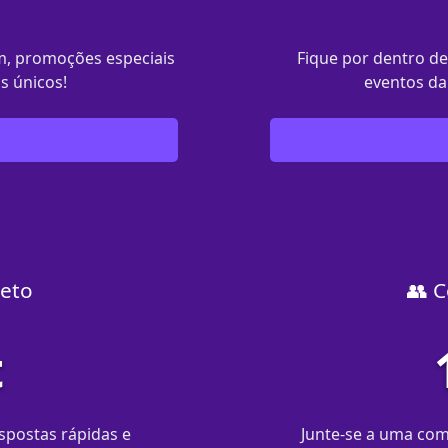
m, promoções especiais
Fique por dentro d
s únicos!
eventos da
reto
👥 
t
espostas rápidas e
Junte-se a uma com