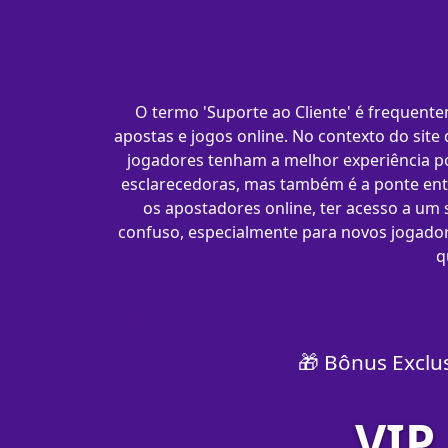
O termo 'Suporte ao Cliente' é frequente
apostas e jogos online. No contexto do site 
jogadores tenham a melhor experiência po
esclarecedoras, mas também é a ponte entre
os apostadores online, ter acesso a um
confuso, especialmente para novos jogador
q
🎁 Bônus Exclu
VIP