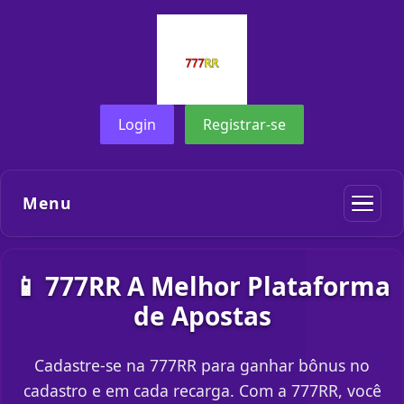
Login
Registrar-se
Menu
📱 777RR A Melhor Plataforma
de Apostas
Cadastre-se na 777RR para ganhar bônus no
cadastro e em cada recarga. Com a 777RR, você