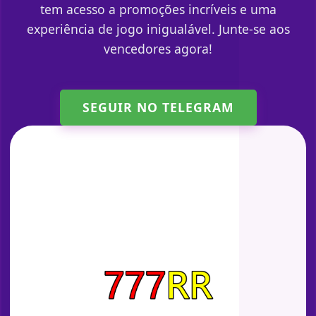
tem acesso a promoções incríveis e uma
experiência de jogo inigualável. Junte-se aos
vencedores agora!
SEGUIR NO TELEGRAM