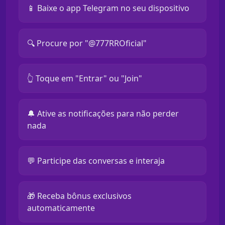
📱 Baixe o app Telegram no seu dispositivo
🔍 Procure por "@777RROficial"
👆 Toque em "Entrar" ou "Join"
🔔 Ative as notificações para não perder
nada
💬 Participe das conversas e interaja
🎁 Receba bônus exclusivos
automaticamente