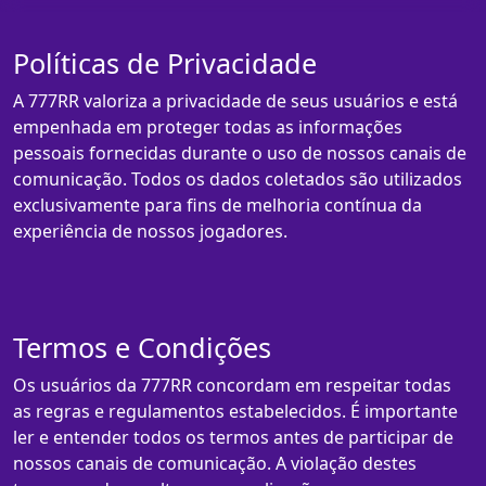
Políticas de Privacidade
A 777RR valoriza a privacidade de seus usuários e está
empenhada em proteger todas as informações
pessoais fornecidas durante o uso de nossos canais de
comunicação. Todos os dados coletados são utilizados
exclusivamente para fins de melhoria contínua da
experiência de nossos jogadores.
Termos e Condições
Os usuários da 777RR concordam em respeitar todas
as regras e regulamentos estabelecidos. É importante
ler e entender todos os termos antes de participar de
nossos canais de comunicação. A violação destes