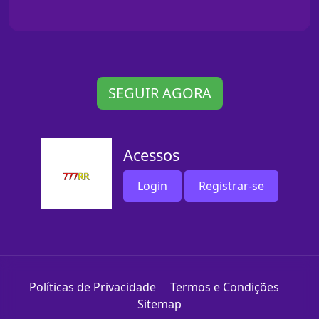
SEGUIR AGORA
Acessos
Login
Registrar-se
Políticas de Privacidade
Termos e Condições
Sitemap