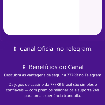
📱 Canal Oficial no Telegram!
📱 Benefícios do Canal
Descubra as vantagens de seguir a 777RR no Telegram
Os jogos de cassino da 777RR Brasil são simples e
confiáveis — com prêmios milionários e suporte 24h
para uma experiência tranquila.