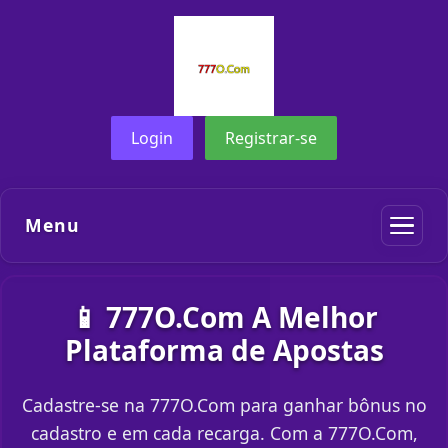
Login
Registrar-se
Menu
📱 777O.Com A Melhor
Plataforma de Apostas
Cadastre-se na 777O.Com para ganhar bônus no
cadastro e em cada recarga. Com a 777O.Com,