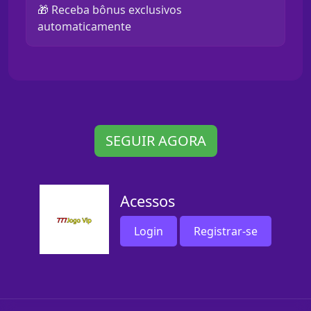
🎁 Receba bônus exclusivos
automaticamente
SEGUIR AGORA
Acessos
Login
Registrar-se