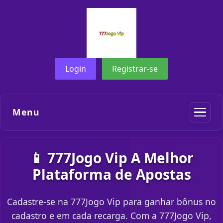
Login
Registrar-se
Menu
📱 777Jogo Vip A Melhor
Plataforma de Apostas
Cadastre-se na 777Jogo Vip para ganhar bônus no
cadastro e em cada recarga. Com a 777Jogo Vip,