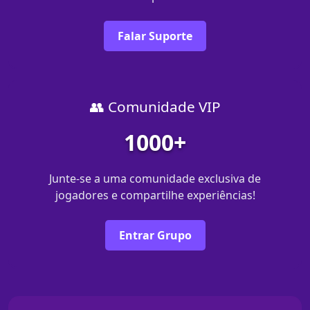
Falar Suporte
👥 Comunidade VIP
1000+
Junte-se a uma comunidade exclusiva de
jogadores e compartilhe experiências!
Entrar Grupo