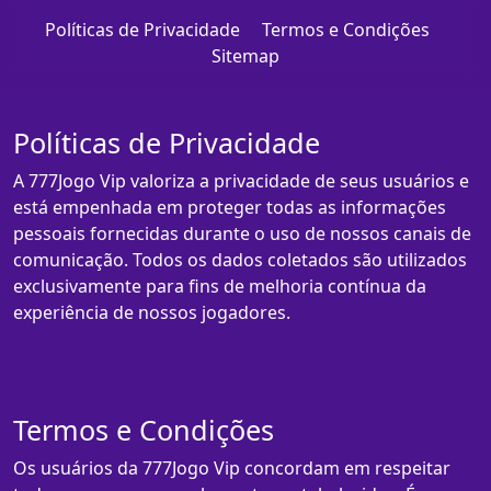
Políticas de Privacidade
Termos e Condições
Sitemap
Políticas de Privacidade
A 777Jogo Vip valoriza a privacidade de seus usuários e
está empenhada em proteger todas as informações
pessoais fornecidas durante o uso de nossos canais de
comunicação. Todos os dados coletados são utilizados
exclusivamente para fins de melhoria contínua da
experiência de nossos jogadores.
Termos e Condições
Os usuários da 777Jogo Vip concordam em respeitar