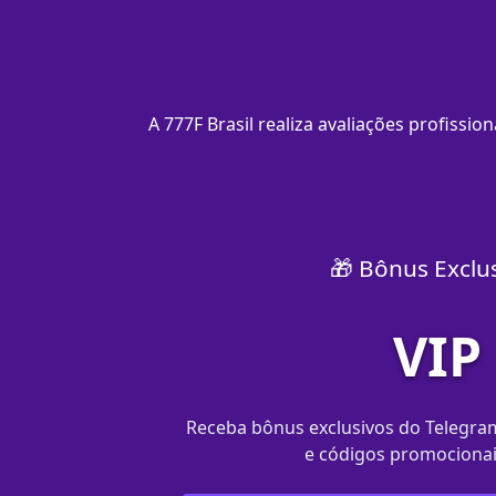
A 777F Brasil realiza avaliações profissi
🎁 Bônus Exclu
VIP
Receba bônus exclusivos do Telegra
e códigos promocionai