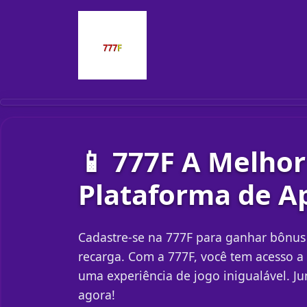
📱 777F A Melhor
Plataforma de A
Cadastre-se na 777F para ganhar bônus
recarga. Com a 777F, você tem acesso a
uma experiência de jogo inigualável. J
agora!