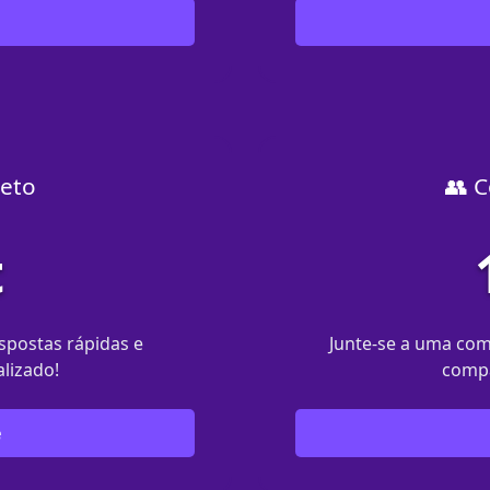
reto
👥 
t
espostas rápidas e
Junte-se a uma com
lizado!
compa
e