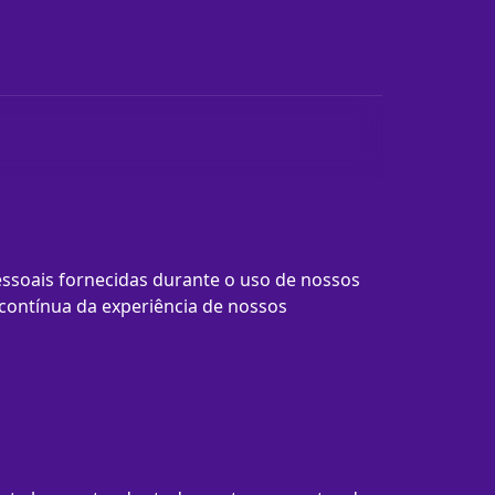
essoais fornecidas durante o uso de nossos
 contínua da experiência de nossos