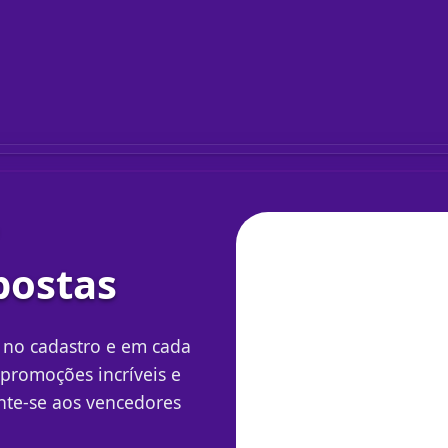
postas
 no cadastro e em cada
 promoções incríveis e
unte-se aos vencedores