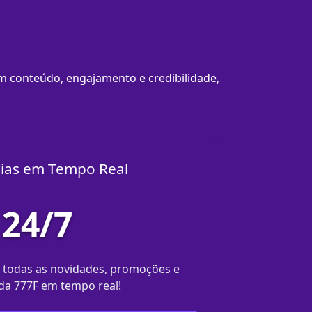
 em conteúdo, engajamento e credibilidade,
cias em Tempo Real
24/7
e todas as novidades, promoções e
da 777F em tempo real!