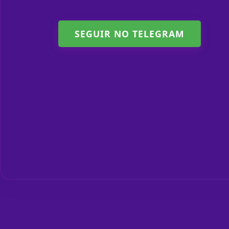
SEGUIR NO TELEGRAM