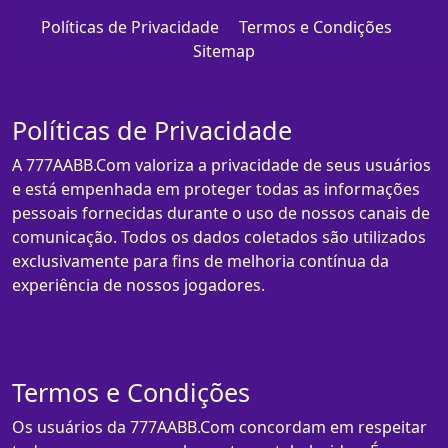
Políticas de Privacidade
Termos e Condições
Sitemap
Políticas de Privacidade
A 777AABB.Com valoriza a privacidade de seus usuários
e está empenhada em proteger todas as informações
pessoais fornecidas durante o uso de nossos canais de
comunicação. Todos os dados coletados são utilizados
exclusivamente para fins de melhoria contínua da
experiência de nossos jogadores.
Termos e Condições
Os usuários da 777AABB.Com concordam em respeitar