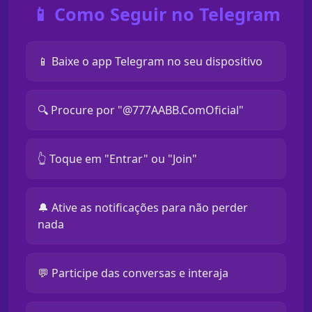
📱 Como Seguir no Telegram
📱 Baixe o app Telegram no seu dispositivo
🔍 Procure por "@777AABB.ComOficial"
👆 Toque em "Entrar" ou "Join"
🔔 Ative as notificações para não perder
nada
💬 Participe das conversas e interaja