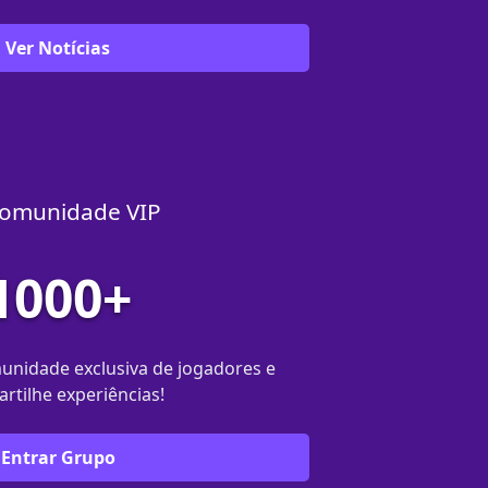
Ver Notícias
Comunidade VIP
1000+
unidade exclusiva de jogadores e
rtilhe experiências!
Entrar Grupo