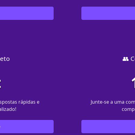
reto
👥 
t
espostas rápidas e
Junte-se a uma com
lizado!
compa
e