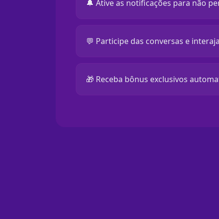
🔔 Ative as notificações para não p
💬 Participe das conversas e interaj
🎁 Receba bônus exclusivos autom