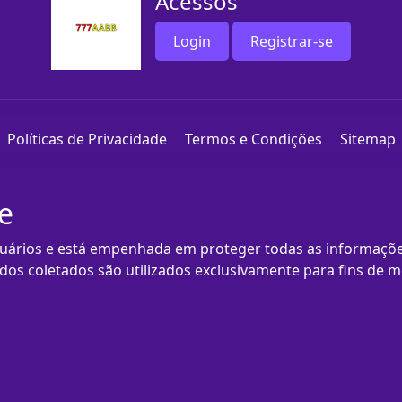
Acessos
Login
Registrar-se
Políticas de Privacidade
Termos e Condições
Sitemap
de
usuários e está empenhada em proteger todas as informaçõe
os coletados são utilizados exclusivamente para fins de m