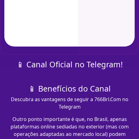
📱 Canal Oficial no Telegram!
📱 Benefícios do Canal
Descubra as vantagens de seguir a 766Brl.Com no
Telegram
Outro ponto importante é que, no Brasil, apenas
plataformas online sediadas no exterior (mas com
operações adaptadas ao mercado local) podem