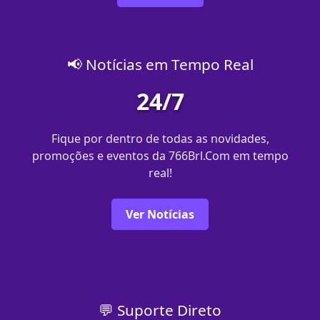
📢 Notícias em Tempo Real
24/7
Fique por dentro de todas as novidades,
promoções e eventos da 766Brl.Com em tempo
real!
Ver Notícias
💬 Suporte Direto