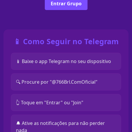
Entrar Grupo
📱 Como Seguir no Telegram
📱 Baixe o app Telegram no seu dispositivo
🔍 Procure por "@766Brl.ComOficial"
👆 Toque em "Entrar" ou "Join"
🔔 Ative as notificações para não perder
nada