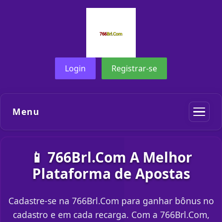
Login
Registrar-se
Menu
📱 766Brl.Com A Melhor
Plataforma de Apostas
Cadastre-se na 766Brl.Com para ganhar bônus no
cadastro e em cada recarga. Com a 766Brl.Com,