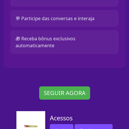
💬 Participe das conversas e interaja
🎁 Receba bônus exclusivos
automaticamente
SEGUIR AGORA
Acessos