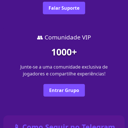
Falar Suporte
👥 Comunidade VIP
1000+
Junte-se a uma comunidade exclusiva de
jogadores e compartilhe experiências!
Entrar Grupo
📱 Como Seguir no Telegram