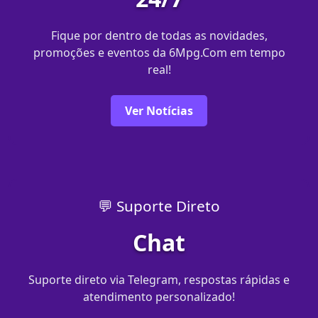
Fique por dentro de todas as novidades,
promoções e eventos da 6Mpg.Com em tempo
real!
Ver Notícias
💬 Suporte Direto
Chat
Suporte direto via Telegram, respostas rápidas e
atendimento personalizado!