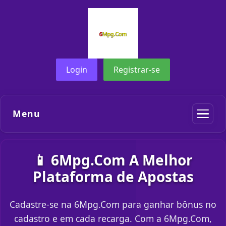
Login
Registrar-se
Menu
📱 6Mpg.Com A Melhor
Plataforma de Apostas
Cadastre-se na 6Mpg.Com para ganhar bônus no
cadastro e em cada recarga. Com a 6Mpg.Com,