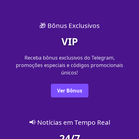
🎁 Bônus Exclusivos
VIP
Receba bônus exclusivos do Telegram,
promoções especiais e códigos promocionais
únicos!
Ver Bônus
📢 Notícias em Tempo Real
24/7