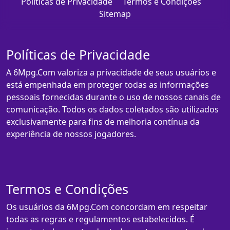
Políticas de Privacidade
Termos e Condições
Sitemap
Políticas de Privacidade
A 6Mpg.Com valoriza a privacidade de seus usuários e
está empenhada em proteger todas as informações
pessoais fornecidas durante o uso de nossos canais de
comunicação. Todos os dados coletados são utilizados
exclusivamente para fins de melhoria contínua da
experiência de nossos jogadores.
Termos e Condições
Os usuários da 6Mpg.Com concordam em respeitar
todas as regras e regulamentos estabelecidos. É