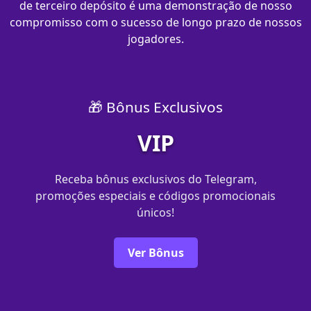
de terceiro depósito é uma demonstração de nosso
compromisso com o sucesso de longo prazo de nossos
jogadores.
🎁 Bônus Exclusivos
VIP
Receba bônus exclusivos do Telegram,
promoções especiais e códigos promocionais
únicos!
Ver Bônus