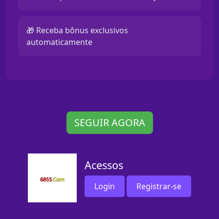
🎁 Receba bônus exclusivos
automaticamente
SEGUIR AGORA
Acessos
Login
Registrar-se