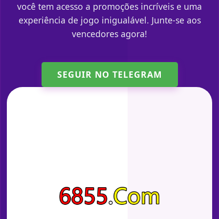
você tem acesso a promoções incríveis e uma
experiência de jogo inigualável. Junte-se aos
vencedores agora!
SEGUIR NO TELEGRAM