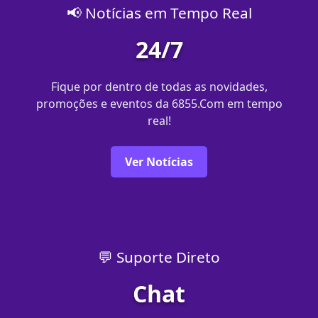
📢 Notícias em Tempo Real
24/7
Fique por dentro de todas as novidades,
promoções e eventos da 6855.Com em tempo
real!
Ver Notícias
💬 Suporte Direto
Chat