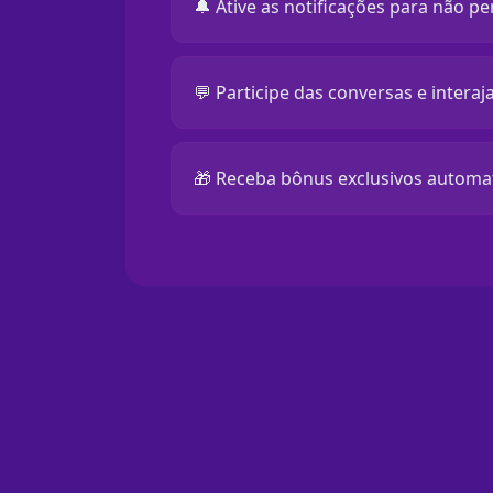
🔔 Ative as notificações para não p
💬 Participe das conversas e interaj
🎁 Receba bônus exclusivos autom