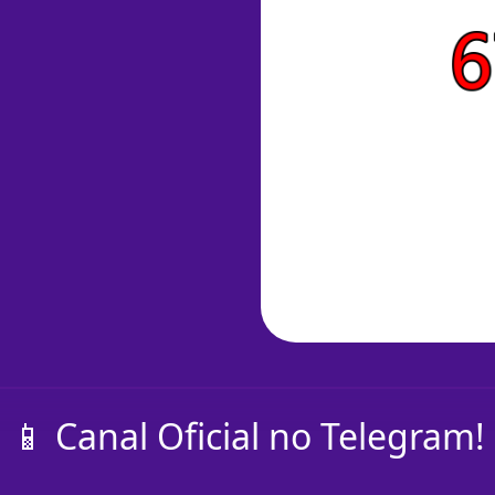
📱 Canal Oficial no Telegram!