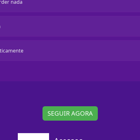
erder nada
a
aticamente
SEGUIR AGORA