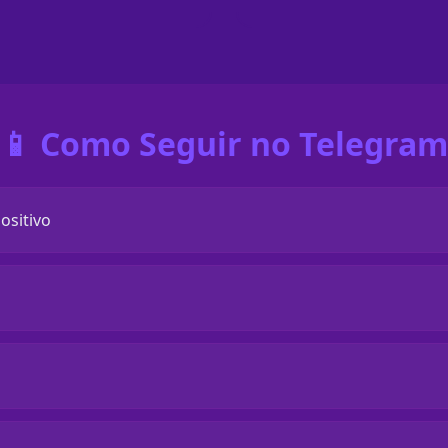
📱 Como Seguir no Telegram
ositivo