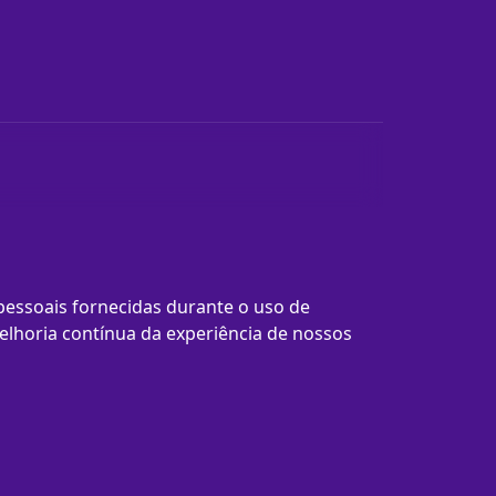
pessoais fornecidas durante o uso de
elhoria contínua da experiência de nossos