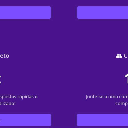
reto
👥 
t
espostas rápidas e
Junte-se a uma com
lizado!
compa
e