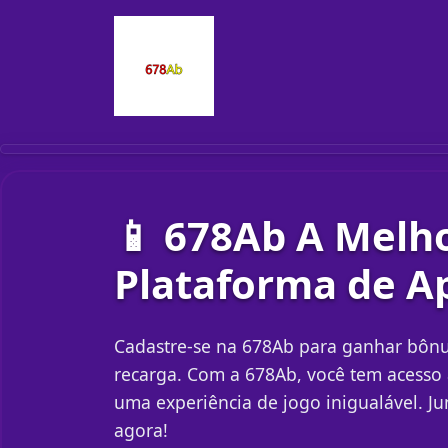
📱 678Ab A Melh
Plataforma de A
Cadastre-se na 678Ab para ganhar bônu
recarga. Com a 678Ab, você tem acesso 
uma experiência de jogo inigualável. J
agora!