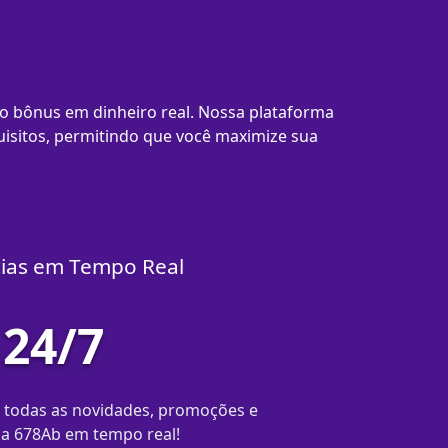
 o bônus em dinheiro real. Nossa plataforma
sitos, permitindo que você maximize sua
cias em Tempo Real
24/7
e todas as novidades, promoções e
a 678Ab em tempo real!