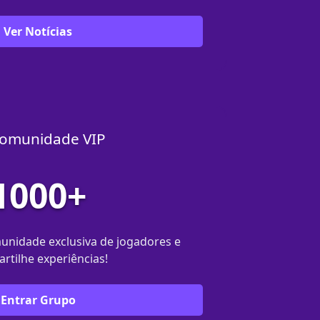
Ver Notícias
Comunidade VIP
1000+
unidade exclusiva de jogadores e
rtilhe experiências!
Entrar Grupo