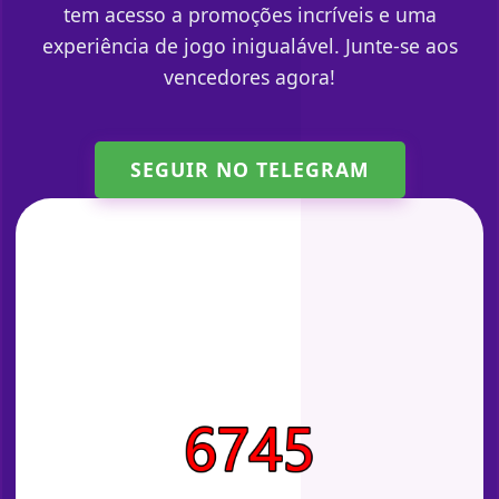
tem acesso a promoções incríveis e uma
experiência de jogo inigualável. Junte-se aos
vencedores agora!
SEGUIR NO TELEGRAM