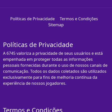
Políticas de Privacidade
Termos e Condições
Sitemap
Políticas de Privacidade
A 6745 valoriza a privacidade de seus usuários e está
empenhada em proteger todas as informações
pessoais fornecidas durante o uso de nossos canais de
comunicação. Todos os dados coletados são utilizados
exclusivamente para fins de melhoria contínua da
experiência de nossos jogadores.
Termos e Condições