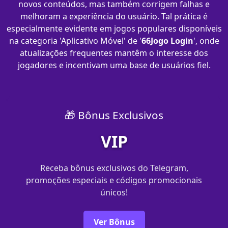
novos conteúdos, mas também corrigem falhas e
melhoram a experiência do usuário. Tal prática é
especialmente evidente em jogos populares disponíveis
na categoria 'Aplicativo Móvel' de '
66Jogo Login
', onde
atualizações frequentes mantêm o interesse dos
jogadores e incentivam uma base de usuários fiel.
🎁 Bônus Exclusivos
VIP
Receba bônus exclusivos do Telegram,
promoções especiais e códigos promocionais
únicos!
Ver Bônus