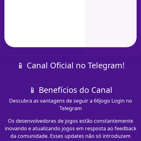
📱 Canal Oficial no Telegram!
📱 Benefícios do Canal
Descubra as vantagens de seguir a 66Jogo Login no
Telegram
Os desenvolvedores de jogos estão constantemente
inovando e atualizando jogos em resposta ao feedback
da comunidade. Esses updates não só introduzem