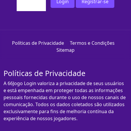
Login
Registrar-se
Políticas de Privacidade
Termos e Condições
Sitemap
Políticas de Privacidade
A 66Jogo Login valoriza a privacidade de seus usuários
e está empenhada em proteger todas as informações
pessoais fornecidas durante o uso de nossos canais de
comunicação. Todos os dados coletados são utilizados
exclusivamente para fins de melhoria contínua da
experiência de nossos jogadores.