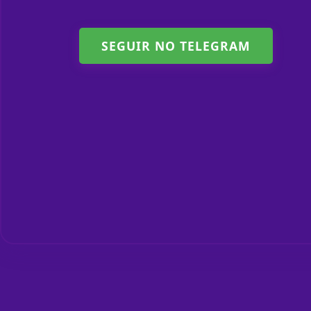
SEGUIR NO TELEGRAM