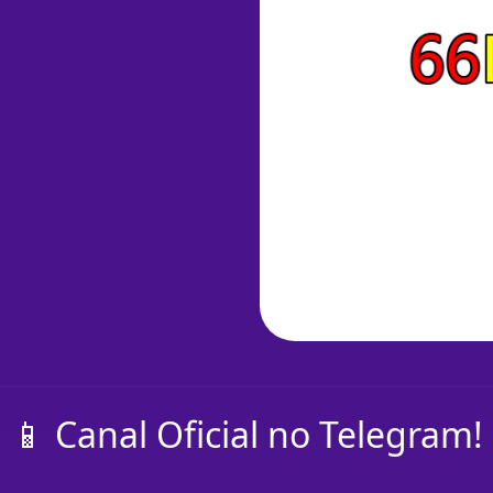
📱 Canal Oficial no Telegram!