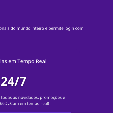
ionais do mundo inteiro e permite login com
cias em Tempo Real
24/7
e todas as novidades, promoções e
 66Dv.Com em tempo real!