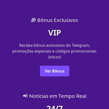
🎁 Bônus Exclusivos
VIP
Receba bônus exclusivos do Telegram,
promoções especiais e códigos promocionais
únicos!
Ver Bônus
📢 Notícias em Tempo Real
24/7