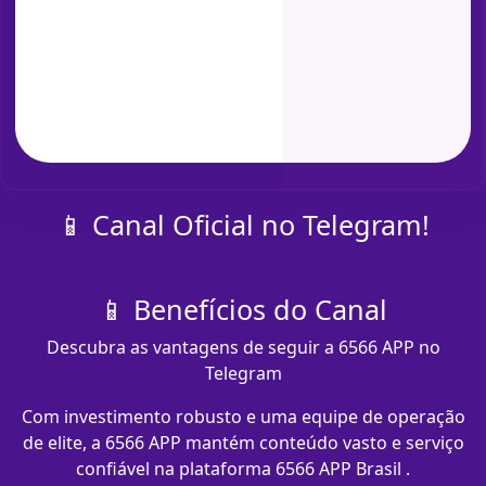
📱 Canal Oficial no Telegram!
📱 Benefícios do Canal
Descubra as vantagens de seguir a 6566 APP no
Telegram
Com investimento robusto e uma equipe de operação
de elite, a 6566 APP mantém conteúdo vasto e serviço
confiável na plataforma 6566 APP Brasil .