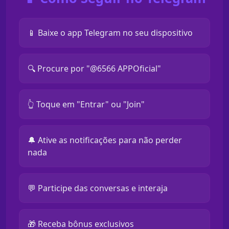
📱 Baixe o app Telegram no seu dispositivo
🔍 Procure por "@6566 APPOficial"
👆 Toque em "Entrar" ou "Join"
🔔 Ative as notificações para não perder
nada
💬 Participe das conversas e interaja
🎁 Receba bônus exclusivos