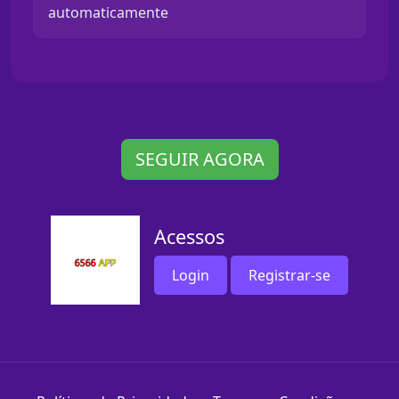
automaticamente
SEGUIR AGORA
Acessos
Login
Registrar-se