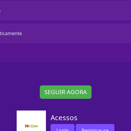
a
aticamente
SEGUIR AGORA
Acessos
Login
Registrar-se