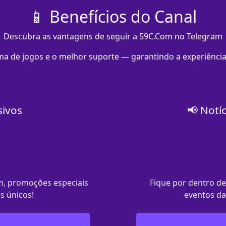
📱 Benefícios do Canal
Descubra as vantagens de seguir a 59C.Com no Telegram
de jogos e o melhor suporte — garantindo a experiência d
sivos
📢 Notí
m, promoções especiais
Fique por dentro d
s únicos!
eventos da