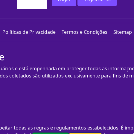
Políticas de Privacidade
Termos e Condições
Sitemap
de
suários e está empenhada em proteger todas as informaçõe
os coletados são utilizados exclusivamente para fins de m
itar todas as regras e regulamentos estabelecidos. É impo