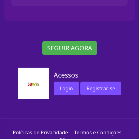
SEGUIR AGORA
Acessos
Login
Registrar-se
Políticas de Privacidade
Termos e Condições