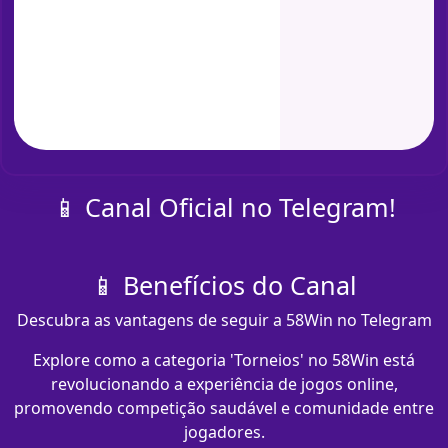
📱 Canal Oficial no Telegram!
📱 Benefícios do Canal
Descubra as vantagens de seguir a 58Win no Telegram
Explore como a categoria 'Torneios' no 58Win está
revolucionando a experiência de jogos online,
promovendo competição saudável e comunidade entre
jogadores.