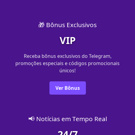
🎁 Bônus Exclusivos
VIP
Receba bônus exclusivos do Telegram,
promoções especiais e códigos promocionais
únicos!
Ver Bônus
📢 Notícias em Tempo Real
24/7