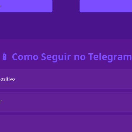
e
📱 Como Seguir no Telegram
ositivo
l"