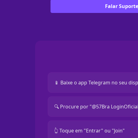
Falar Suport
📱 Baixe o app Telegram no seu disp
🔍 Procure por "@57Bra LoginOficia
👆 Toque em "Entrar" ou "Join"