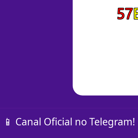
📱 Canal Oficial no Telegram!