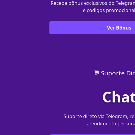
Receba bônus exclusivos do Telegra
e códigos promocionai
Ver Bônus
💬 Suporte Di
Cha
Suporte direto via Telegram, r
atendimento persona