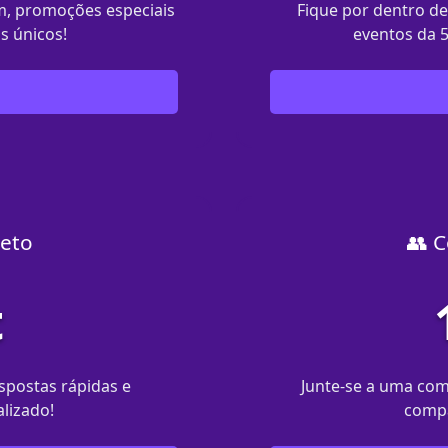
m, promoções especiais
Fique por dentro d
s únicos!
eventos da 
reto
👥 
t
espostas rápidas e
Junte-se a uma com
lizado!
compa