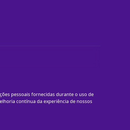
ções pessoais fornecidas durante o uso de
elhoria contínua da experiência de nossos