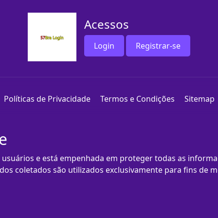
Acessos
Login
Registrar-se
Políticas de Privacidade
Termos e Condições
Sitemap
de
us usuários e está empenhada em proteger todas as informa
os coletados são utilizados exclusivamente para fins de m