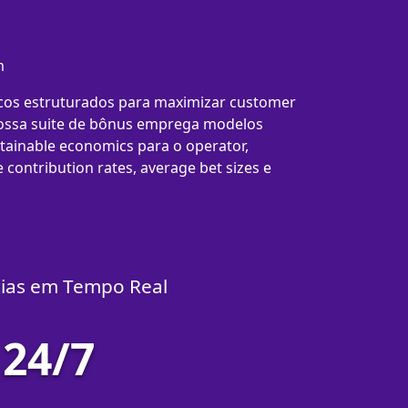
m
icos estruturados para maximizar customer
k. Nossa suite de bônus emprega modelos
ainable economics para o operator,
ontribution rates, average bet sizes e
cias em Tempo Real
24/7