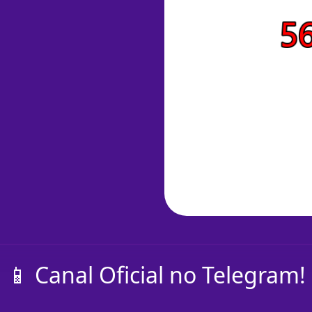
📱 Canal Oficial no Telegram!