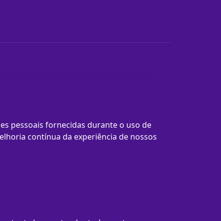
es pessoais fornecidas durante o uso de
elhoria contínua da experiência de nossos