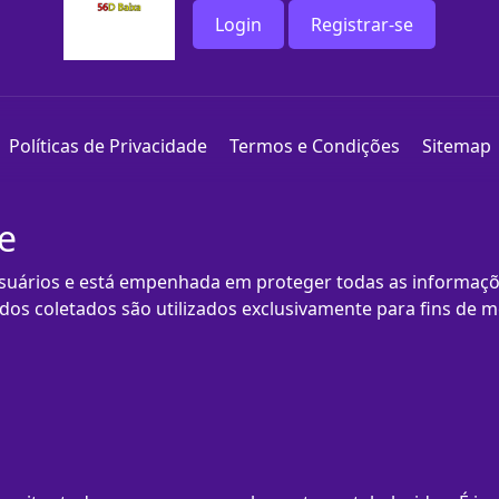
Login
Registrar-se
Políticas de Privacidade
Termos e Condições
Sitemap
de
 usuários e está empenhada em proteger todas as informaçõ
os coletados são utilizados exclusivamente para fins de m