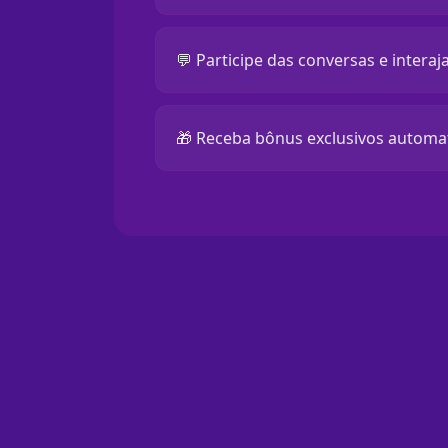
💬 Participe das conversas e interaj
🎁 Receba bônus exclusivos autom