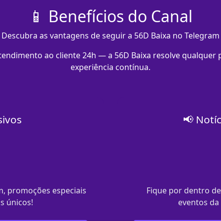
📱 Benefícios do Canal
Descubra as vantagens de seguir a 56D Baixa no Telegram
atendimento ao cliente 24h — a 56D Baixa resolve qualquer
experiência contínua.
sivos
📢 Notí
m, promoções especiais
Fique por dentro d
s únicos!
eventos da