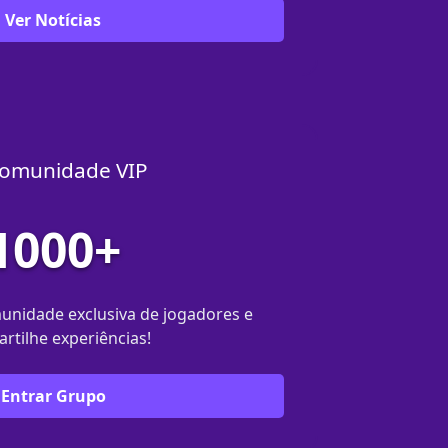
Ver Notícias
Comunidade VIP
1000+
unidade exclusiva de jogadores e
rtilhe experiências!
Entrar Grupo