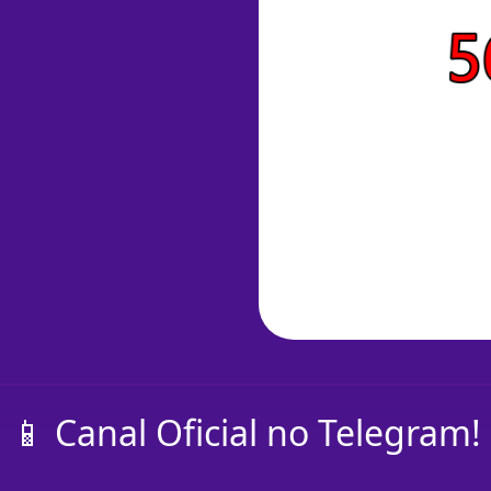
📱 Canal Oficial no Telegram!