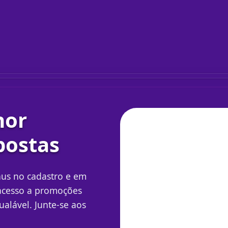
hor
postas
us no cadastro e em
acesso a promoções
ualável. Junte-se aos