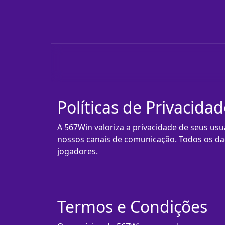
Políticas de Privacida
A 567Win valoriza a privacidade de seus us
nossos canais de comunicação. Todos os dad
jogadores.
Termos e Condições