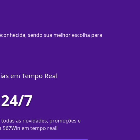
reconhecida, sendo sua melhor escolha para
cias em Tempo Real
24/7
e todas as novidades, promoções e
a 567Win em tempo real!