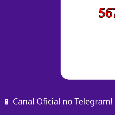
📱 Canal Oficial no Telegram!