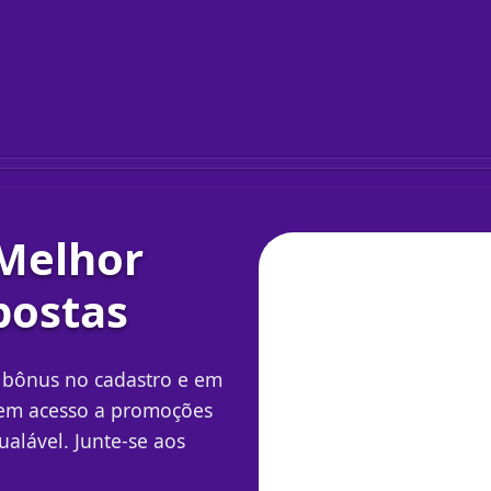
 Melhor
postas
 bônus no cadastro e em
tem acesso a promoções
ualável. Junte-se aos