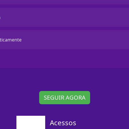
a
aticamente
SEGUIR AGORA
Acessos