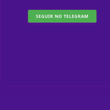
SEGUIR NO TELEGRAM