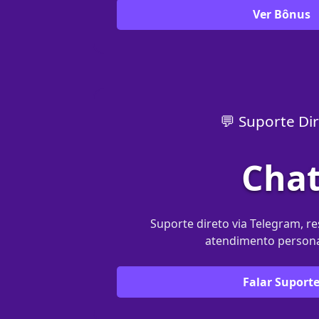
Ver Bônus
💬 Suporte Di
Cha
Suporte direto via Telegram, r
atendimento persona
Falar Suport