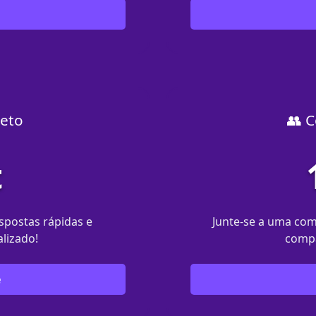
reto
👥 
t
espostas rápidas e
Junte-se a uma com
lizado!
compa
e