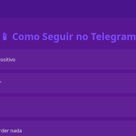
📱 Como Seguir no Telegram
ositivo
"
erder nada