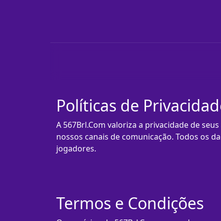
Políticas de Privacida
A 567Brl.Com valoriza a privacidade de seu
nossos canais de comunicação. Todos os dad
jogadores.
Termos e Condições