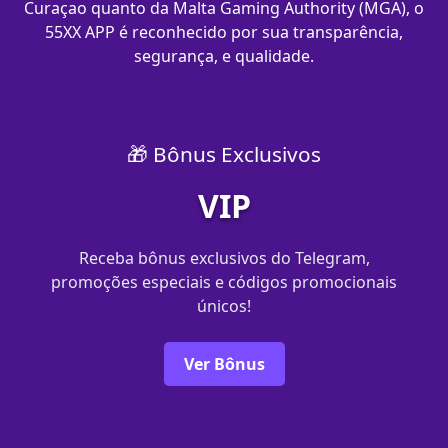
Curaçao quanto da Malta Gaming Authority (MGA), o
55XX APP é reconhecido por sua transparência,
segurança, e qualidade.
🎁 Bônus Exclusivos
VIP
Receba bônus exclusivos do Telegram,
promoções especiais e códigos promocionais
únicos!
Ver Bônus