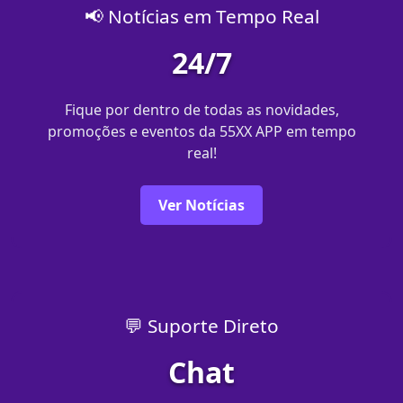
📢 Notícias em Tempo Real
24/7
Fique por dentro de todas as novidades,
promoções e eventos da 55XX APP em tempo
real!
Ver Notícias
💬 Suporte Direto
Chat