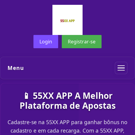
Login
Registrar-se
Menu
📱 55XX APP A Melhor
Plataforma de Apostas
Cadastre-se na 55XX APP para ganhar bônus no
cadastro e em cada recarga. Com a 55XX APP,