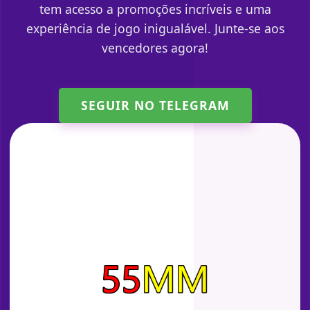
tem acesso a promoções incríveis e uma
experiência de jogo inigualável. Junte-se aos
vencedores agora!
SEGUIR NO TELEGRAM