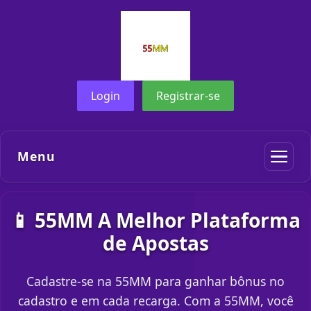
Login
Registrar-se
Menu
📱 55MM A Melhor Plataforma
de Apostas
Cadastre-se na 55MM para ganhar bônus no
cadastro e em cada recarga. Com a 55MM, você