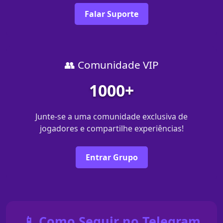
Falar Suporte
👥 Comunidade VIP
1000+
Junte-se a uma comunidade exclusiva de
jogadores e compartilhe experiências!
Entrar Grupo
📱 Como Seguir no Telegram