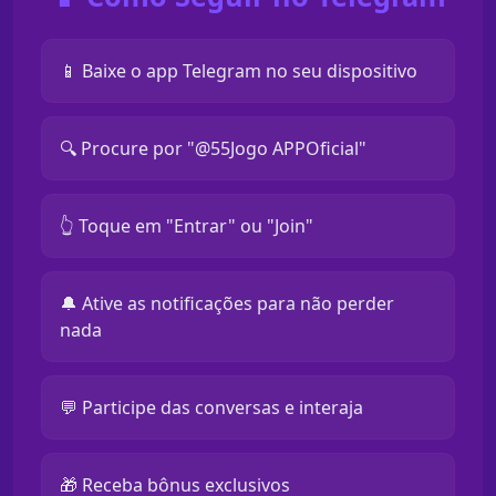
📱 Baixe o app Telegram no seu dispositivo
🔍 Procure por "@55Jogo APPOficial"
👆 Toque em "Entrar" ou "Join"
🔔 Ative as notificações para não perder
nada
💬 Participe das conversas e interaja
🎁 Receba bônus exclusivos