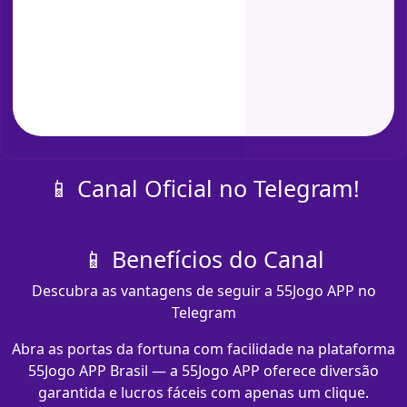
📱 Canal Oficial no Telegram!
📱 Benefícios do Canal
Descubra as vantagens de seguir a 55Jogo APP no
Telegram
Abra as portas da fortuna com facilidade na plataforma
55Jogo APP Brasil — a 55Jogo APP oferece diversão
garantida e lucros fáceis com apenas um clique.