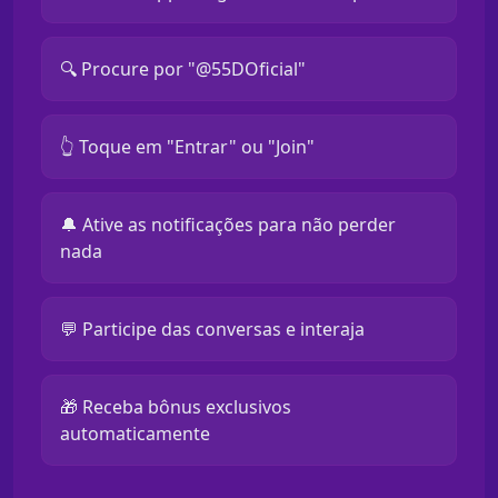
🔍 Procure por "@55DOficial"
👆 Toque em "Entrar" ou "Join"
🔔 Ative as notificações para não perder
nada
💬 Participe das conversas e interaja
🎁 Receba bônus exclusivos
automaticamente