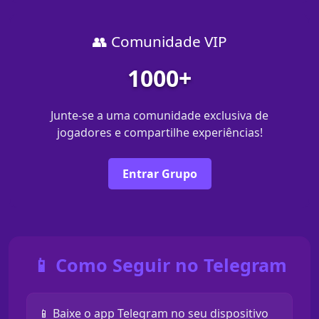
👥 Comunidade VIP
1000+
Junte-se a uma comunidade exclusiva de
jogadores e compartilhe experiências!
Entrar Grupo
📱 Como Seguir no Telegram
📱 Baixe o app Telegram no seu dispositivo