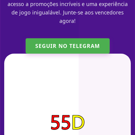
acesso a promoções incríveis e uma experiência
de jogo inigualável. Junte-se aos vencedores
agora!
SEGUIR NO TELEGRAM