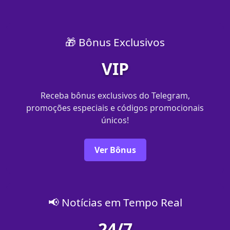
🎁 Bônus Exclusivos
VIP
Receba bônus exclusivos do Telegram,
promoções especiais e códigos promocionais
únicos!
Ver Bônus
📢 Notícias em Tempo Real
24/7