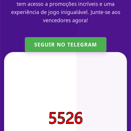
tem acesso a promoções incríveis e uma
experiência de jogo inigualável. Junte-se aos
vencedores agora!
SEGUIR NO TELEGRAM