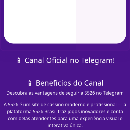
📱 Canal Oficial no Telegram!
📱 Benefícios do Canal
Descubra as vantagens de seguir a 5526 no Telegram
A 5526 é um site de cassino moderno e profissional — a
plataforma 5526 Brasil traz jogos inovadores e conta
com belas atendentes para uma experiência visual e
interativa única.