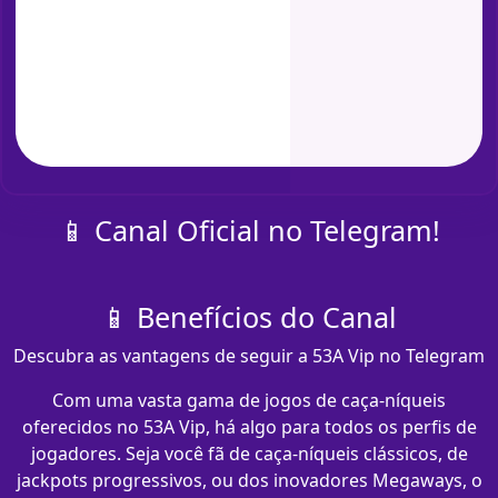
📱 Canal Oficial no Telegram!
📱 Benefícios do Canal
Descubra as vantagens de seguir a 53A Vip no Telegram
Com uma vasta gama de jogos de caça-níqueis
oferecidos no 53A Vip, há algo para todos os perfis de
jogadores. Seja você fã de caça-níqueis clássicos, de
jackpots progressivos, ou dos inovadores Megaways, o