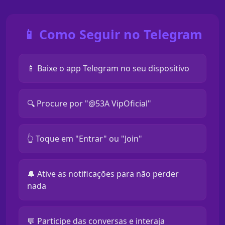
📱 Como Seguir no Telegram
📱 Baixe o app Telegram no seu dispositivo
🔍 Procure por "@53A VipOficial"
👆 Toque em "Entrar" ou "Join"
🔔 Ative as notificações para não perder
nada
💬 Participe das conversas e interaja