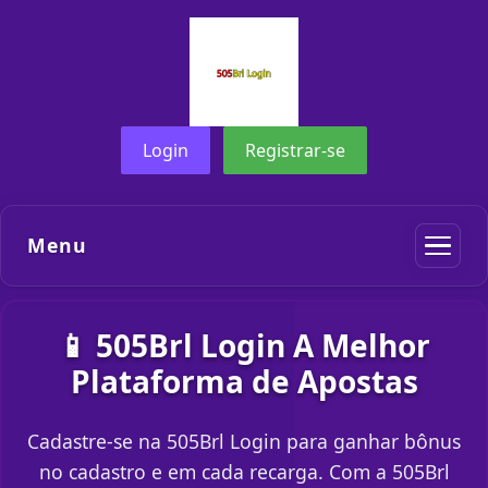
Login
Registrar-se
Menu
📱 505Brl Login A Melhor
Plataforma de Apostas
Cadastre-se na 505Brl Login para ganhar bônus
no cadastro e em cada recarga. Com a 505Brl