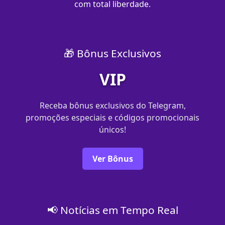
com total liberdade.
🎁 Bônus Exclusivos
VIP
Receba bônus exclusivos do Telegram,
promoções especiais e códigos promocionais
únicos!
Ver Bônus
📢 Notícias em Tempo Real