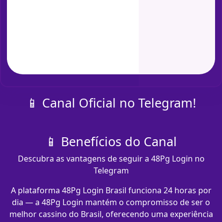
📱 Canal Oficial no Telegram!
📱 Benefícios do Canal
Descubra as vantagens de seguir a 48Pg Login no
Telegram
A plataforma 48Pg Login Brasil funciona 24 horas por
dia — a 48Pg Login mantém o compromisso de ser o
melhor cassino do Brasil, oferecendo uma experiência