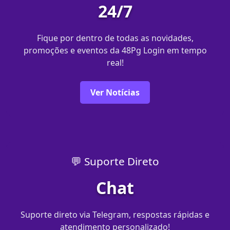
24/7
Fique por dentro de todas as novidades,
promoções e eventos da 48Pg Login em tempo
real!
Ver Notícias
💬 Suporte Direto
Chat
Suporte direto via Telegram, respostas rápidas e
atendimento personalizado!