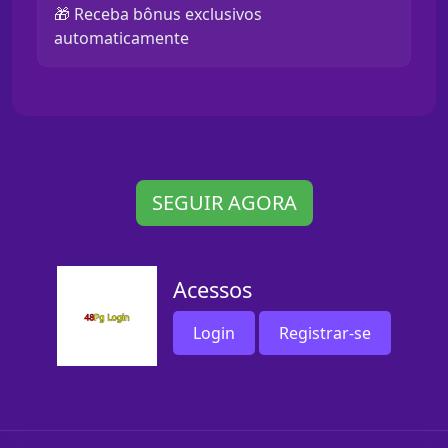
🎁 Receba bônus exclusivos
automaticamente
SEGUIR AGORA
Acessos
Login
Registrar-se