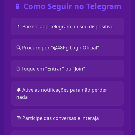
📱 Como Seguir no Telegram
📱 Baixe o app Telegram no seu dispositivo
🔍 Procure por "@48Pg LoginOficial"
👆 Toque em "Entrar" ou "Join"
🔔 Ative as notificações para não perder
nada
💬 Participe das conversas e interaja