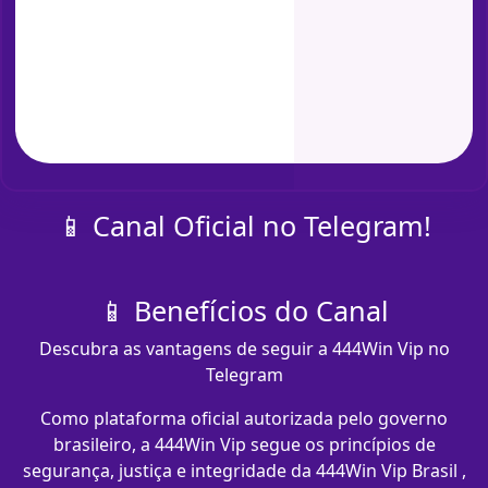
📱 Canal Oficial no Telegram!
📱 Benefícios do Canal
Descubra as vantagens de seguir a 444Win Vip no
Telegram
Como plataforma oficial autorizada pelo governo
brasileiro, a 444Win Vip segue os princípios de
segurança, justiça e integridade da 444Win Vip Brasil ,