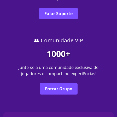
Falar Suporte
👥 Comunidade VIP
1000+
Junte-se a uma comunidade exclusiva de
jogadores e compartilhe experiências!
Entrar Grupo