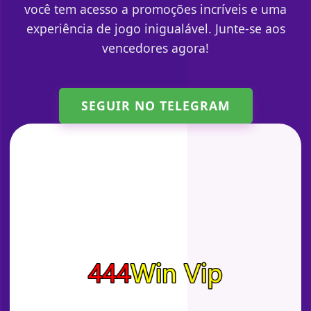
você tem acesso a promoções incríveis e uma
experiência de jogo inigualável. Junte-se aos
vencedores agora!
SEGUIR NO TELEGRAM