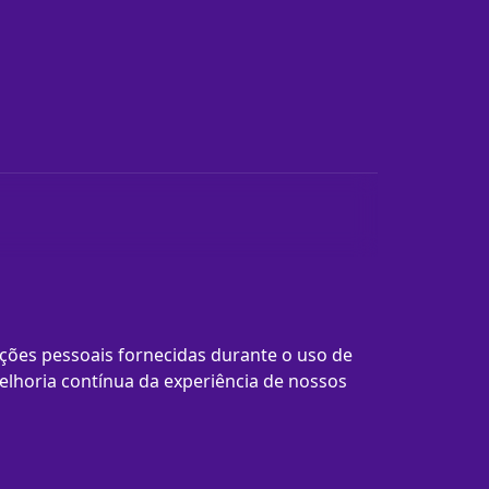
ções pessoais fornecidas durante o uso de
elhoria contínua da experiência de nossos