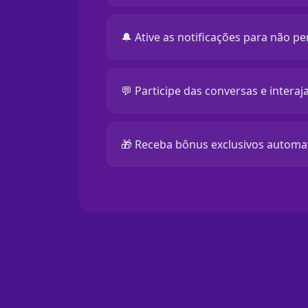
🔔 Ative as notificações para não p
💬 Participe das conversas e interaj
🎁 Receba bônus exclusivos autom