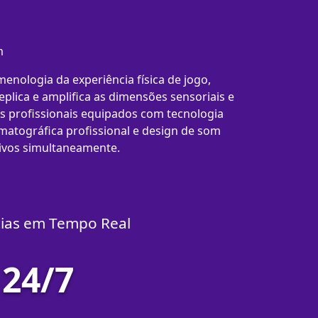
m
menologia da experiência física de jogo,
plica e amplifica as dimensões sensoriais e
os profissionais equipados com tecnologia
matográfica profissional e design de som
tivos simultaneamente.
cias em Tempo Real
24/7