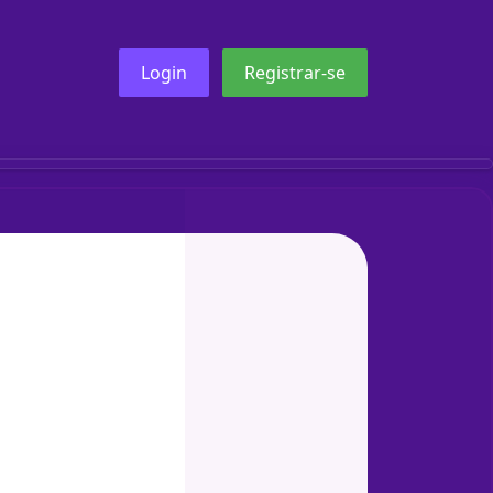
Login
Registrar-se