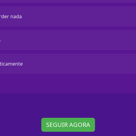
erder nada
a
aticamente
SEGUIR AGORA